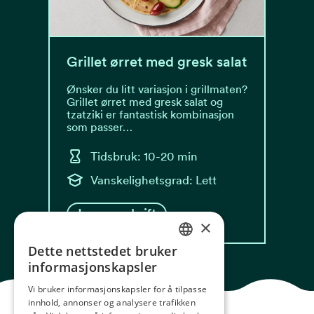
Grillet ørret med gresk salat
Ønsker du litt variasjon i grillmaten?
Grillet ørret med gresk salat og
tzatziki er fantastisk kombinasjon
som passer…
Tidsbruk: 10-20 min
Vanskelighetsgrad: Lett
Les oppskrift
×
Dette nettstedet bruker
NORWEGIAN
informasjonskapsler
ENGLISH
Vi bruker informasjonskapsler for å tilpasse
innhold, annonser og analysere trafikken
GERMAN