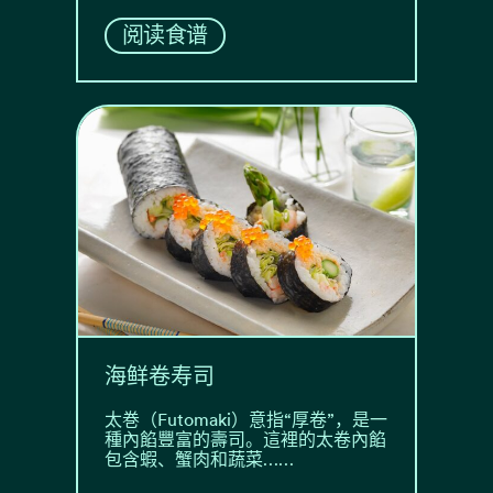
阅读食谱
海鲜卷寿司
太巻（Futomaki）意指“厚卷”，是一
種內餡豐富的壽司。這裡的太卷內餡
包含蝦、蟹肉和蔬菜……