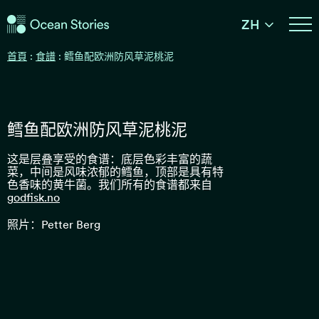
海洋故事
ZH
海洋故事
首頁
:
食譜
:
鳕鱼配欧洲防风草泥桃泥
鳕鱼配欧洲防风草泥桃泥
这是层叠享受的食谱：底层色彩丰富的蔬
菜，中间是风味浓郁的鳕鱼，顶部是具有特
色香味的黄牛菌。我们所有的食谱都来自
godfisk.no
照片：Petter Berg