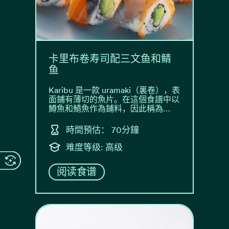
卡里布卷寿司配三文鱼和鲭
鱼
Karibu 是一款 uramaki（裏卷），表
面鋪有薄切的魚片。在這個食譜中以
鱒魚和鯖魚作為鋪料，因此稱為…
時間預估： 70分鐘
难度等级: 高级
阅读食谱