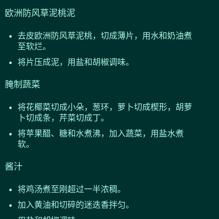
欧洲防风草泥桃泥
去皮欧洲防风草泥桃，切成薄片，用水和奶油煮
至软烂。
将片压成泥，用盐和胡椒调味。
腌制蔬菜
将花椰菜切成小朵，葱环，萝卜切成楔形，胡萝
卜切成条，芹菜切成丁。
将苹果醋、糖和水煮沸，加入蔬菜，用盐水煮
软。
酱汁
将鸡汤煮至刚超过一半浓稠。
加入黄油和切碎的迷迭香拌匀。