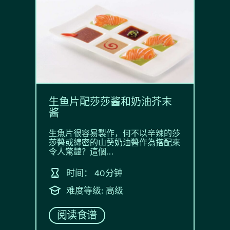
生鱼片配莎莎酱和奶油芥末
酱
生魚片很容易製作，何不以辛辣的莎
莎醬或綿密的山葵奶油醬作為搭配來
令人驚豔？這個…
时间： 40分钟
难度等级: 高级
阅读食谱