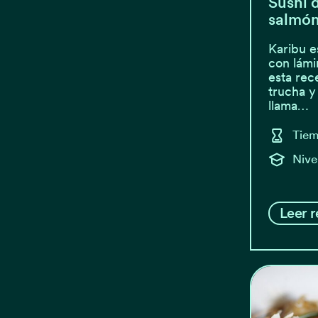
Sushi 
salmón
Karibu e
con lámi
esta rec
trucha y
llama…
Tiem
Nive
Leer r