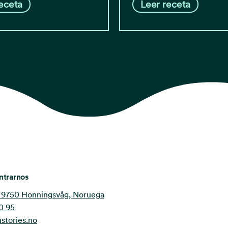
eceta
Leer receta
ntrarnos
 9750 Honningsvåg, Noruega
0 95
stories.no