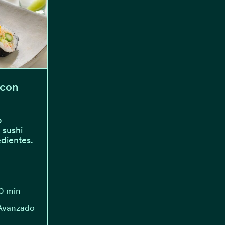
 con
o
 sushi
edientes.
0 min
 Avanzado