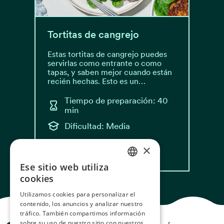
Tortitas de cangrejo
Estas tortitas de cangrejo puedes
servirlas como entrante o como
tapas, y saben mejor cuando están
recién hechas. Esto es un…
Tiempo de preparación: 40
min
Dificultad: Media
×
Leer receta
Ese sitio web utiliza
NORWEGIAN
cookies
ENGLISH
Utilizamos cookies para personalizar el
contenido, los anuncios y analizar nuestro
GERMAN
tráfico. También compartimos información
FRENCH
sobre su uso de nuestro sitio con nuestros