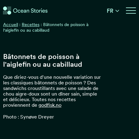
Histoires de l'Océan
FR
Histoires de l'Océan
Accueil
:
Recettes
:
Bâtonnets de poisson à
l'aiglefin ou au cabillaud
Bâtonnets de poisson à
l'aiglefin ou au cabillaud
Que diriez-vous d'une nouvelle variation sur
les classiques bâtonnets de poisson ? Des
sandwichs croustillants avec une salade de
chou aigre-doux sont un dîner sain, simple
et délicieux. Toutes nos recettes
proviennent de
godfisk.no
Photo : Synøve Dreyer