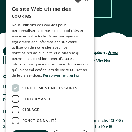
Lire la recette
Ce site Web utilise des
NORWEGIAN
cookies
ENGLISH
Nous utilisons des cookies pour
personnaliser le contenu, les publicités et
GERMAN
analyser notre trafic. Nous partageons
FRENCH
également des informations sur votre
utilisation de notre site avec nos
Histoires de l'Océan
Politique de
SPANISH
Conception :
Árvu
partenaires de publicité et d"analyse qui
Confidentialité
peuvent les combiner avec d"autres
Conditions générales
Code :
Vittikka
FINNISH
informations que vous leur avez fournies ou
qu"ils ont collectées lors de votre utilisation
CHINESE (TRADITIONAL)
de leurs services.
Personvernerklæring
Où nous trouver
Holmen 4b, 9750 Honningsvåg, Norvège
STRICTEMENT NÉCESSAIRES
+47 47 99 00 95
PERFORMANCE
post@oceanstories.no
CIBLAGE
Horaires d'ouverture
Saison d'hiver du 1er novembre au 30 avril : lundi - dimanche 10h-16h
FONCTIONNALITÉ
Saison d'été du 1er mai au 31 octobre : lundi - dimanche 10h-18h