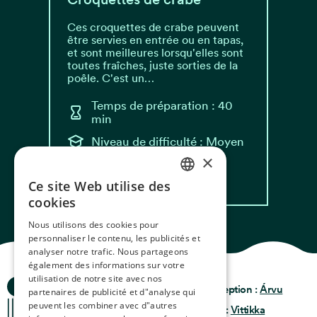
Ces croquettes de crabe peuvent
être servies en entrée ou en tapas,
et sont meilleures lorsqu'elles sont
toutes fraîches, juste sorties de la
poêle. C'est un…
Temps de préparation : 40
min
Niveau de difficulté : Moyen
×
Lire la recette
Ce site Web utilise des
NORWEGIAN
cookies
ENGLISH
Nous utilisons des cookies pour
personnaliser le contenu, les publicités et
GERMAN
analyser notre trafic. Nous partageons
FRENCH
également des informations sur votre
utilisation de notre site avec nos
Histoires de l'Océan
Politique de
SPANISH
Conception :
Árvu
partenaires de publicité et d"analyse qui
Confidentialité
peuvent les combiner avec d"autres
Conditions générales
Code :
Vittikka
FINNISH