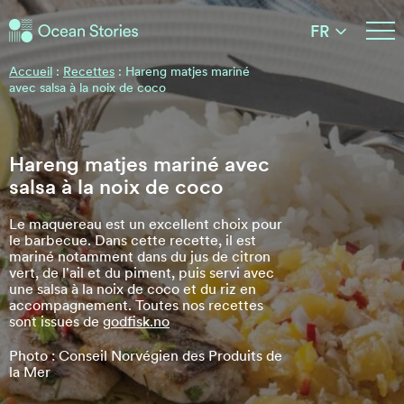
Histoires de l'Océan
FR
Histoires de l'Océan
Accueil
:
Recettes
:
Hareng matjes mariné
avec salsa à la noix de coco
Hareng matjes mariné avec
salsa à la noix de coco
Le maquereau est un excellent choix pour
le barbecue. Dans cette recette, il est
mariné notamment dans du jus de citron
vert, de l'ail et du piment, puis servi avec
une salsa à la noix de coco et du riz en
accompagnement. Toutes nos recettes
sont issues de
godfisk.no
Photo : Conseil Norvégien des Produits de
la Mer