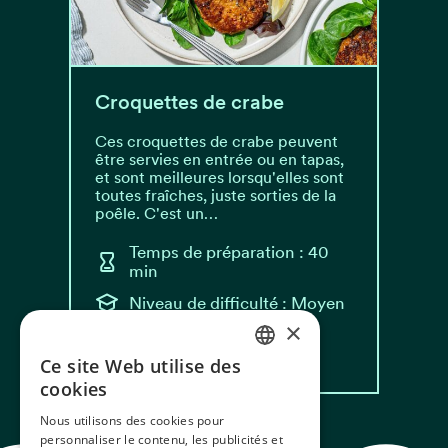
Croquettes de crabe
Ces croquettes de crabe peuvent
être servies en entrée ou en tapas,
et sont meilleures lorsqu'elles sont
toutes fraîches, juste sorties de la
poêle. C'est un…
Temps de préparation : 40
min
Niveau de difficulté : Moyen
×
Lire la recette
Ce site Web utilise des
NORWEGIAN
cookies
ENGLISH
Nous utilisons des cookies pour
personnaliser le contenu, les publicités et
GERMAN