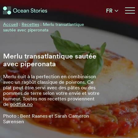
Histoires de l'Océan
FR
Histoires de l'Océan
Accueil
:
Recettes
:
Merlu transatlantique
sautée avec piperonata
Merlu transatlantique sautée
avec piperonata
Merlu cuit à la perfection en combinaison
avec un ragoût classique de poivrons. Ce
plat peut être servi avec des pâtes ou des
pommes de terre selon votre envie et votre
humeur. Toutes nos recettes proviennent
de
godfisk.no
Photo : Bent Raanes et Sarah Cameron
Sørensen