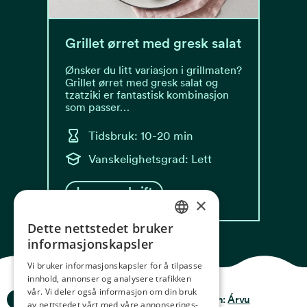
Grillet ørret med gresk salat
Ønsker du litt variasjon i grillmaten?
Grillet ørret med gresk salat og
tzatziki er fantastisk kombinasjon
som passer…
Tidsbruk: 10-20 min
Vanskelighetsgrad: Lett
Les oppskrift
×
Dette nettstedet bruker
NORWEGIAN
informasjonskapsler
ENGLISH
Vi bruker informasjonskapsler for å tilpasse
innhold, annonser og analysere trafikken
GERMAN
vår. Vi deler også informasjon om din bruk
Ocean Stories
Privacy & Policy
Design:
Árvu
FRENCH
av nettstedet vårt med våre annonserings-