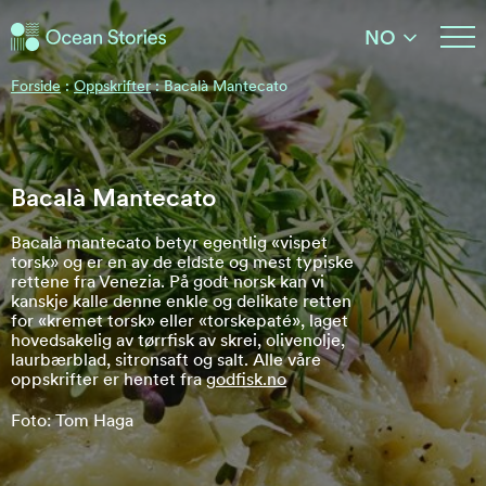
Ocean Stories
NO
Ocean Stories
Forside
:
Oppskrifter
:
Bacalà Mantecato
Bacalà Mantecato
Bacalà mantecato betyr egentlig «vispet
torsk» og er en av de eldste og mest typiske
rettene fra Venezia. På godt norsk kan vi
kanskje kalle denne enkle og delikate retten
for «kremet torsk» eller «torskepaté», laget
hovedsakelig av tørrfisk av skrei, olivenolje,
laurbærblad, sitronsaft og salt. Alle våre
oppskrifter er hentet fra
godfisk.no
Foto: Tom Haga