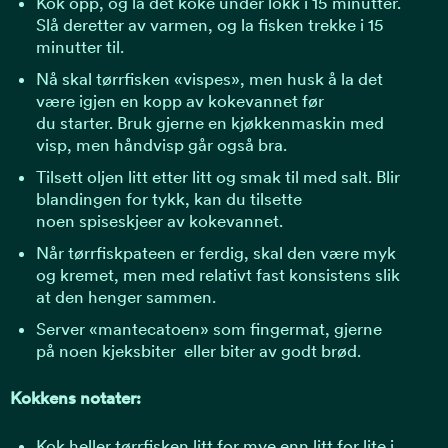
Kok opp, og la det koke under lokk i 15 minutter.
Slå deretter av varmen, og la fisken trekke i 15
minutter til.
Nå skal tørrfisken «vispes», men husk å la det
være igjen en kopp av kokevannet før
du starter. Bruk gjerne en kjøkkenmaskin med
visp, men håndvisp går også bra.
Tilsett oljen litt etter litt og smak til med salt. Blir
blandingen for tykk, kan du tilsette
noen spiseskjeer av kokevannet.
Når tørrfiskpateen er ferdig, skal den være myk
og kremet, men med relativt fast konsistens slik
at den henger sammen.
Server «mantecatoen» som fingermat, gjerne
på noen kjeksbiter eller biter av godt brød.
Kokkens notater:
Kok heller tørrfisken litt for mye enn litt for lite i