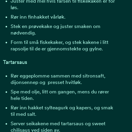
Juster med mel hvis farsen til fiskekaken er for
løs.
Rør inn finhakket vårløk.
Stek en prøvekake og juster smaken om
nødvendig.
Form til små fiskekaker, og stek kakene i litt
rapsolje til de er gjennomstekte og gylne.
Tartarsaus
Rør eggeplomme sammen med sitronsaft,
dijonsennep og presset hvitløk.
Spe med olje, litt om gangen, mens du rører
hele tiden.
Rør inn hakket sylteagurk og kapers, og smak
til med salt.
Server seikakene med tartarsaus og sweet
chilisaus ved siden av.