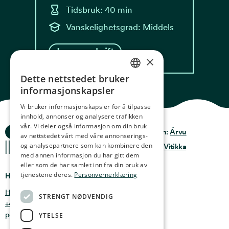
Tidsbruk: 40 min
Vanskelighetsgrad: Middels
Les oppskrift
×
Dette nettstedet bruker
NORWEGIAN
informasjonskapsler
ENGLISH
Vi bruker informasjonskapsler for å tilpasse
innhold, annonser og analysere trafikken
GERMAN
vår. Vi deler også informasjon om din bruk
Ocean Stories
Privacy & Policy
Design:
Árvu
FRENCH
av nettstedet vårt med våre annonserings-
og analysepartnere som kan kombinere den
Terms & conditions
Kode:
Vitikka
SPANISH
med annen informasjon du har gitt dem
eller som de har samlet inn fra din bruk av
FINNISH
tjenestene deres.
Personvernerklæring
Hvor finner du oss
CHINESE (TRADITIONAL)
Holmen 4b, 9750 Honningsvåg, Norge
STRENGT NØDVENDIG
+47 47 99 00 95
post@oceanstories.no
YTELSE