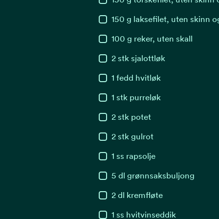
150
g
laksefilet, uten skinn o
100
g
reker, uten skall
2
stk
sjalottløk
1
fedd
hvitløk
1
stk
purreløk
2
stk
potet
2
stk
gulrot
1
ss
rapsolje
5
dl
grønnsaksbuljong
2
dl
kremfløte
1
ss
hvitvinseddik