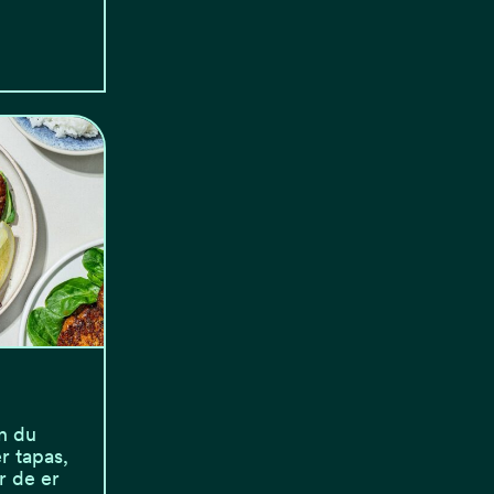
n du
r tapas,
r de er