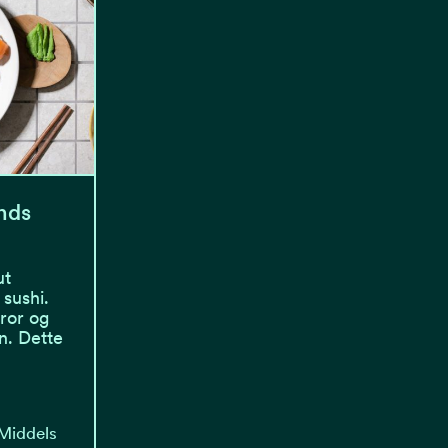
nds
ut
sushi.
tror og
n. Dette
 Middels