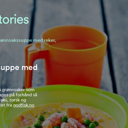
rønnsakssuppe med reker,
suppe med
på grønnsaker som
ges på forhånd så
laks, torsk og
tet fra
godfisk.no