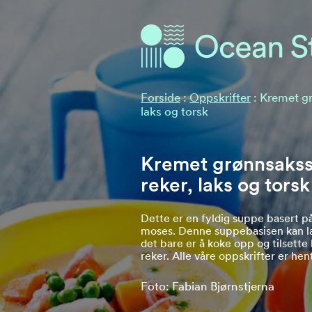
Ocean Stories
Ocean Stories
Forside
:
Oppskrifter
:
Kremet g
laks og torsk
Kremet grønnsaks
reker, laks og torsk
Dette er en fyldig suppe basert 
moses. Denne suppebasisen kan la
det bare er å koke opp og tilsette 
reker. Alle våre oppskrifter er hen
Foto: Fabian Bjørnstjerna