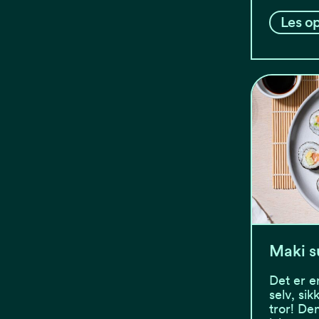
Les op
Maki s
Det er e
selv, si
tror! De