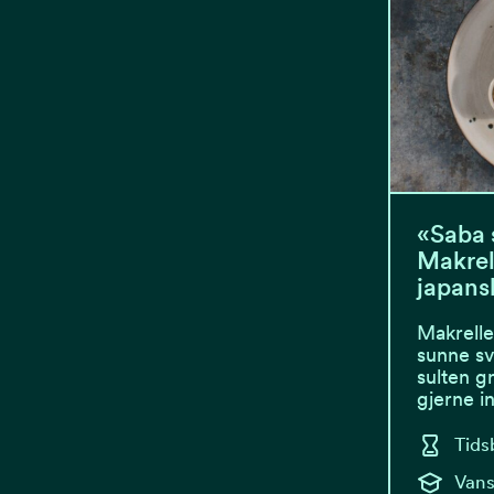
«Saba 
Makrel
japansk
Makrelle
sunne sv
sulten g
gjerne 
Tids
Vans