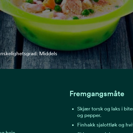
nskelighetsgrad: Middels
Fremgangsmåte
Skjær torsk og laks i biter
og pepper.
Finhakk sjalottløk og hvi
 og bein