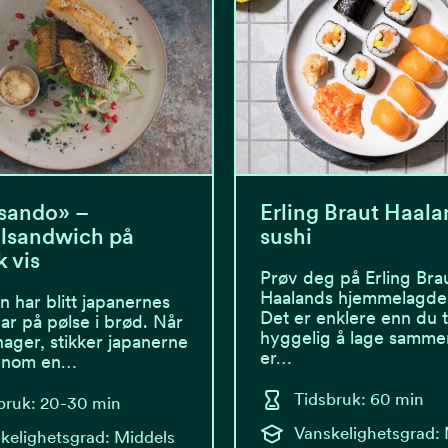
sando» –
Erling Braut Haala
lsandwich på
sushi
 vis
Prøv deg på Erling Bra
Haalands hjemmelagde 
n har blitt japanernes
Det er enklere enn du 
ar på pølse i brød. Når
hyggelig å lage samme
nager, stikker japanerne
er…
innom en…
Tidsbruk: 60 min
bruk: 20-30 min
Vanskelighetsgrad:
kelighetsgrad: Middels