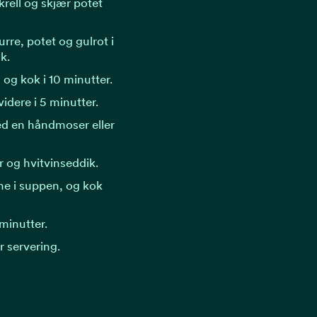
krell og skjær potet
urre, potet og gulrot i
nk.
 og kok i 10 minutter.
videre i 5 minutter.
ed en håndmoser eller
r og hvitvinseddik.
ne i suppen, og kok
minutter.
r servering.