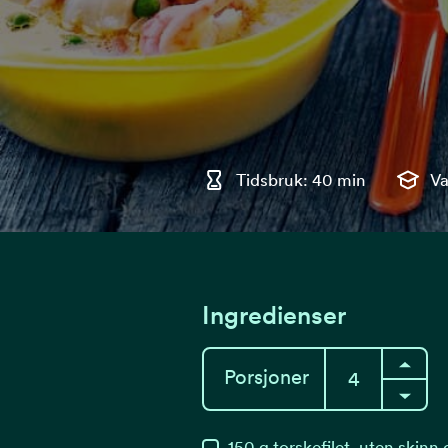
Tidsbruk: 40 min
Va
Ingredienser
Porsjoner
150
g
torskefilet, uten skinn