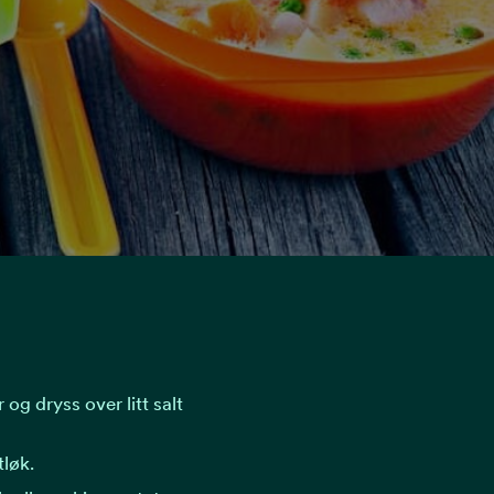
 og dryss over litt salt
tløk.