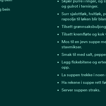
Skjær purre i ringer, og s
og gulrot i terninger.
g bein
Surr sjalottløk, hvitløk, p
rapsolje til løken blir bla
Tilsett grønnsaksbuljong
Tilsett kremfløte og kok 
Mos til en jevn suppe m
stavmikser.
Smak til med salt, peppe
Legg fiskebitene og erte
opp.
La suppen trekke i noen 
Ha rekene i suppe rett fø
Server suppen straks.