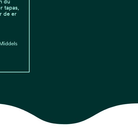
n du
r tapas,
r de er
 Middels