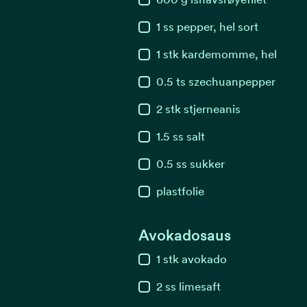
1
ss
pepper, hel sort
1
stk
kardemomme, hel
0.5
ts
szechuanpepper
2
stk
stjerneanis
1.5
ss
salt
0.5
ss
sukker
plastfolie
Avokadosaus
1
stk
avokado
2
ss
limesaft