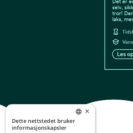
Det er e
selv, si
tror! De
laks, me
Tids
Vans
Les op
×
Dette nettstedet bruker
NORWEGIAN
informasjonskapsler
ENGLISH