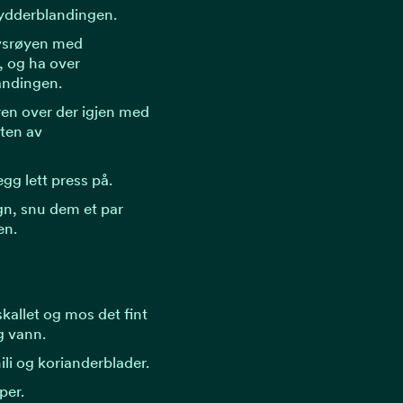
krydderblandingen.
avsrøyen med
, og ha over
andingen.
yen over der igjen med
sten av
gg lett press på.
øgn, snu dem et par
en.
kallet og mos det fint
 vann.
ili og korianderblader.
per.