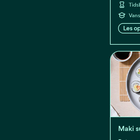
Tids
Vans
Les op
Maki s