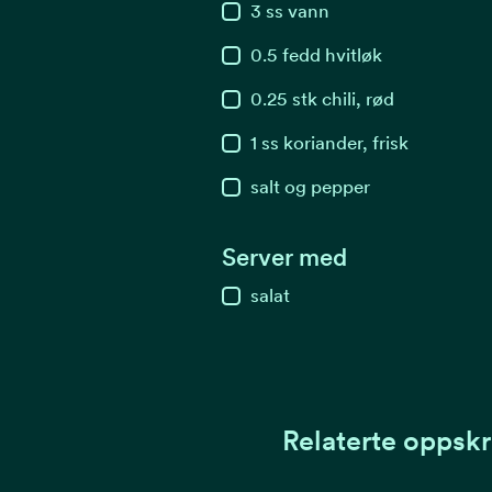
3
ss
vann
0.5
fedd
hvitløk
0.25
stk
chili, rød
1
ss
koriander, frisk
salt og pepper
Server med
salat
Relaterte oppskr