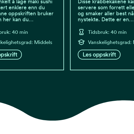
nkelt å lage maki sushi
Disse krabbekakene ka
kkert enklere enn du
servere som forrett elle
nne oppskriften bruker
og smaker aller best nå
n her kan du…
nystekte. Dette er en…
bruk: 40 min
Tidsbruk: 40 min
kelighetsgrad: Middels
Vanskelighetsgrad:
pskrift
Les oppskrift