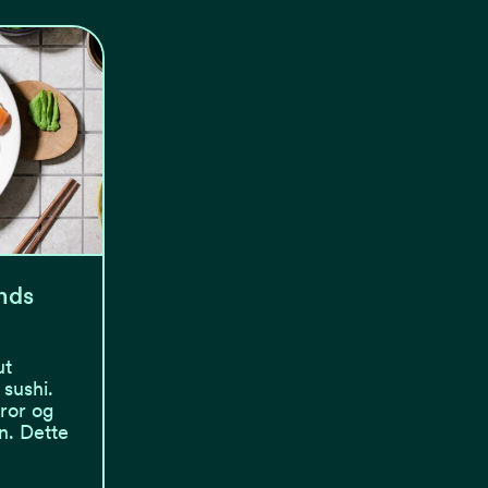
nds
ut
sushi.
tror og
n. Dette