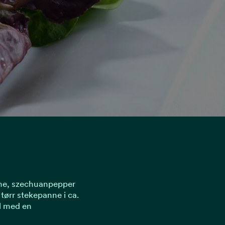
me, szechuanpepper
 tørr stekepanne i ca.
l med en