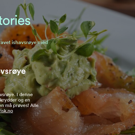
ravet ishavsrøye med
avsrøye
avsrøye. I denne
 krydder og en
en må prøves! Alle
isk.no