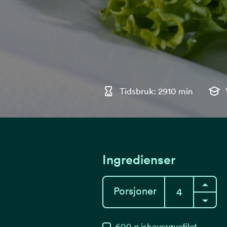
Tidsbruk: 2910 min
Ingredienser
Porsjoner
600
g
ishavsrøyefilet