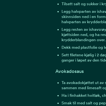
Tilsett salt og sukker i 
Legg halvparten av ish
skinnsiden ned i en form
halvparten av krydderbl
Legg resten av ishavsrø
kjøttsiden ned, og ha re
krydderblandingen over.
Dekk med plastfolie og le
Sett filetene kjølig i 2 d
ganger i løpet av den tid
Avokadosaus
Ta avokadokjøttet ut av s
sammen med limesaft og
Ha i finhakket hvitløk, ch
Smak til med salt og pep