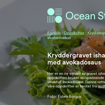
Ocean Stories
Ocean Stories
Forside
:
Oppskrifter
:
Krydderg
avokadosaus
Kryddergravet ish
med avokadosaus
Her er en ny variant av gravet ish
oppskriften bruker du spennende
smakfull avokadosaus. Denne rett
våre oppskrifter er hentet fra
godf
Foto: Esten Borgos