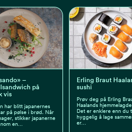
sando» –
Erling Braut Haala
lsandwich på
sushi
 vis
Prøv deg på Erling Bra
Haalands hjemmelagde 
n har blitt japanernes
Det er enklere enn du 
ar på pølse i brød. Når
hyggelig å lage samme
nager, stikker japanerne
er…
innom en…