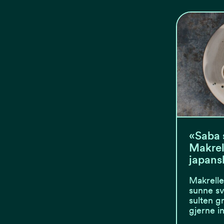
«Saba 
Makrel
japansk
Makrelle
sunne sv
sulten g
gjerne 