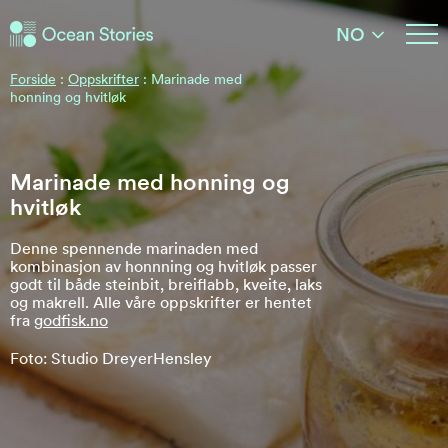
Ocean Stories
NO
Ocean Stories
Forside
:
Oppskrifter
:
Marinade med
honning og hvitløk
Marinade med honning og
hvitløk
Denne spennende marinaden med
kombinasjon av honnning og hvitløk passer
godt til både steinbit, breiflabb, kveite, laks
og makrell. Alle våre oppskrifter er hentet
fra
godfisk.no
Foto: Studio DreyerHensley