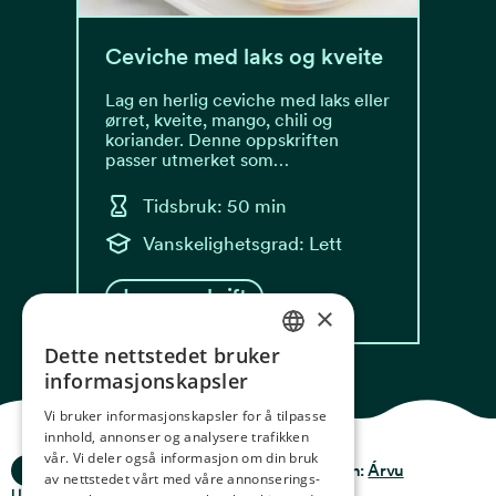
Ceviche med laks og kveite
Lag en herlig ceviche med laks eller
ørret, kveite, mango, chili og
koriander. Denne oppskriften
passer utmerket som…
Tidsbruk: 50 min
Vanskelighetsgrad: Lett
Les oppskrift
×
Dette nettstedet bruker
NORWEGIAN
informasjonskapsler
ENGLISH
Vi bruker informasjonskapsler for å tilpasse
innhold, annonser og analysere trafikken
GERMAN
vår. Vi deler også informasjon om din bruk
Ocean Stories
Privacy & Policy
Design:
Árvu
FRENCH
av nettstedet vårt med våre annonserings-