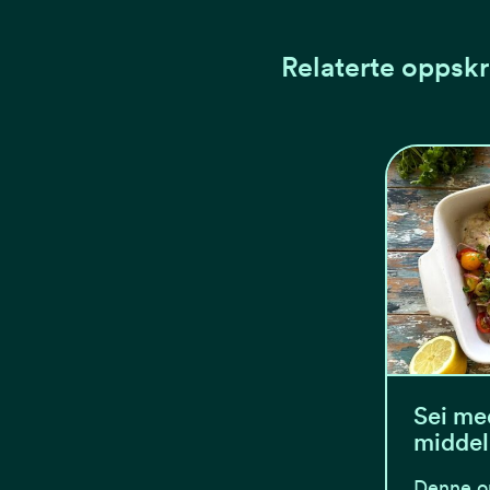
Relaterte oppskr
Sei me
midde
Denne op