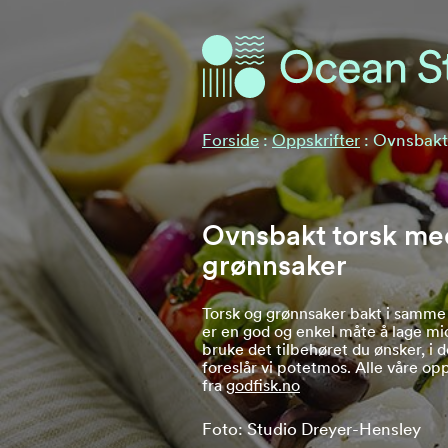
Ocean Stories
Ocean Stories
Forside
:
Oppskrifter
:
Ovnsbakt
Ovnsbakt torsk me
grønnsaker
Torsk og grønnsaker bakt i samme
er en god og enkel måte å lage mi
bruke det tilbehøret du ønsker, i 
foreslår vi potetmos. Alle våre opp
fra
godfisk.no
Foto: Studio Dreyer-Hensley