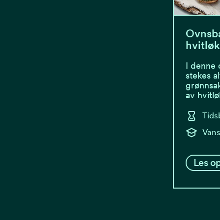
Ovnsba
hvitlø
I denne 
stekes a
grønnsa
av hvitl
Tids
Vans
Les op