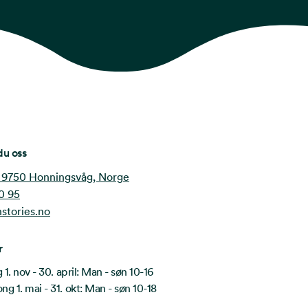
du oss
 9750 Honningsvåg, Norge
0 95
stories.no
r
1. nov - 30. april: Man - søn 10-16
 1. mai - 31. okt: Man - søn 10-18