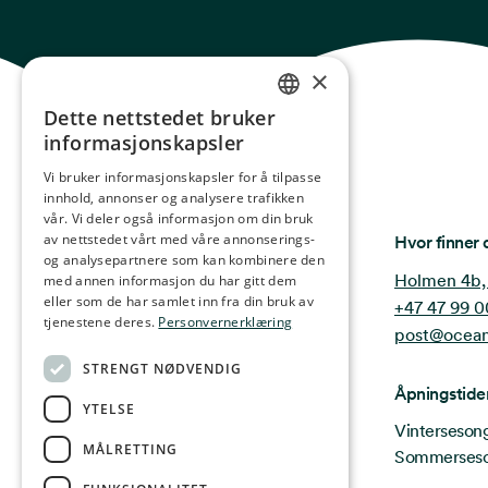
×
Dette nettstedet bruker
NORWEGIAN
informasjonskapsler
ENGLISH
Vi bruker informasjonskapsler for å tilpasse
innhold, annonser og analysere trafikken
GERMAN
vår. Vi deler også informasjon om din bruk
FRENCH
Ocean Stories
av nettstedet vårt med våre annonserings-
Hvor finner 
og analysepartnere som kan kombinere den
SPANISH
Holmen 4b,
med annen informasjon du har gitt dem
eller som de har samlet inn fra din bruk av
+47 47 99 0
FINNISH
tjenestene deres.
Personvernerklæring
post@ocean
CHINESE (TRADITIONAL)
STRENGT NØDVENDIG
Åpningstide
YTELSE
Vintersesong 
MÅLRETTING
Sommersesong