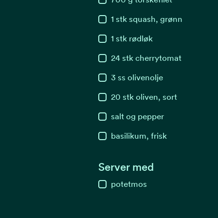
1
stk
squash, grønn
1
stk
rødløk
24
stk
cherrytomat
3
ss
olivenolje
20
stk
oliven, sort
salt og pepper
basilikum, frisk
Server med
potetmos