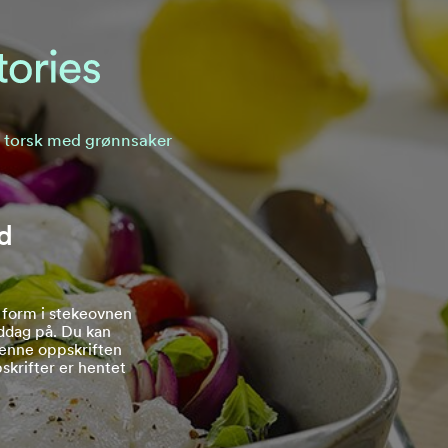
 torsk med grønnsaker
d
 form i stekeovnen
ddag på. Du kan
denne oppskriften
skrifter er hentet