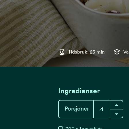
Tidsbruk: 25 min
Va
Ingredienser
Porsjoner
700
g
torskefilet