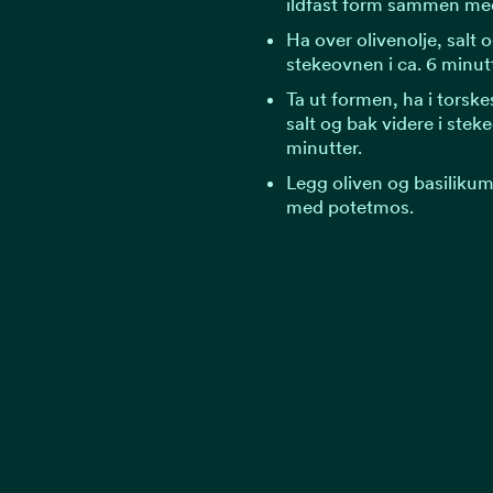
ildfast form sammen med
Ha over olivenolje, salt 
stekeovnen i ca. 6 minutt
Ta ut formen, ha i torsk
salt og bak videre i steke
minutter.
Legg oliven og basilikum
med potetmos.