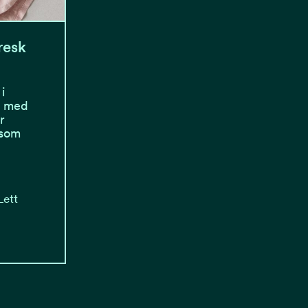
resk
i
et med
r
 som
Lett