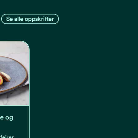
Se alle oppskrifter
le og
feirer