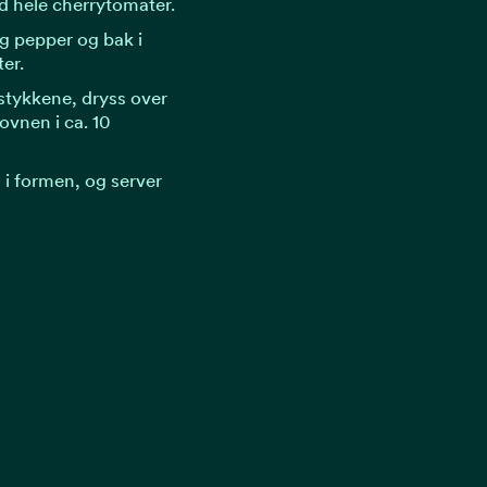
 hele cherrytomater.
og pepper og bak i
er.
estykkene, dryss over
ovnen i ca. 10
 i formen, og server