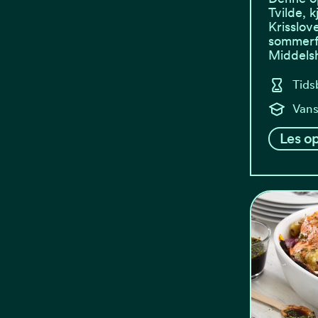
Tvilde, 
Krisslov
sommerfa
Middels
Tids
Vans
Les op