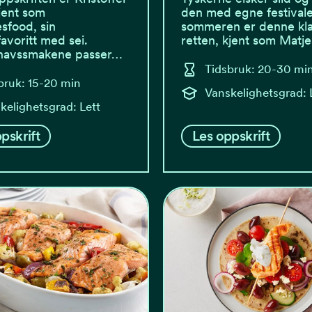
kjent som
den med egne festival
esfood, sin
sommeren er denne kla
voritt med sei.
retten, kjent som Matj
havssmakene passer…
Tidsbruk: 20-30 mi
bruk: 15-20 min
Vanskelighetsgrad: 
kelighetsgrad: Lett
pskrift
Les oppskrift