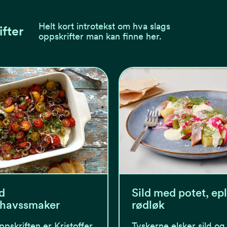
Helt kort introtekst om hva slags
ifter
oppskrifter man kan finne her.
d
Sild med potet, ep
lhavssmaker
rødløk
pskriften er Kristoffer
Tyskerne elsker sild og 