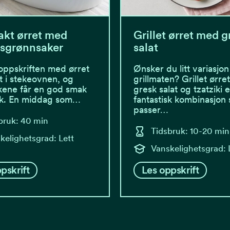
kt ørret med
Grillet ørret med g
ksgrønnsaker
salat
oppskriften med ørret
Ønsker du litt variasjon 
lt i stekeovnen, og
grillmaten? Grillet ørr
kene får en god smak
gresk salat og tzatziki e
øk. En middag som…
fantastisk kombinasjon
passer…
bruk: 40 min
Tidsbruk: 10-20 min
kelighetsgrad: Lett
Vanskelighetsgrad: 
pskrift
Les oppskrift