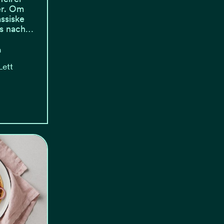
er. Om
ssiske
es nach…
n
Lett