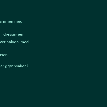
r sammen med
i dressingen.
 hver halvdel med
ksen.
ller grønnsaker i