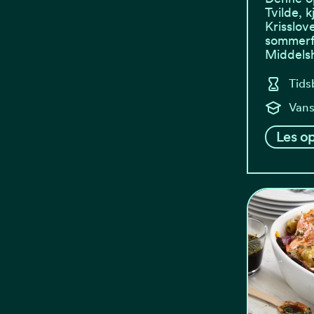
Tvilde, 
Krisslov
sommerfa
Middels
Tids
Vans
Les op