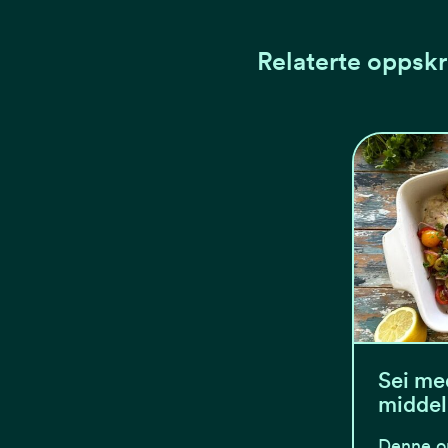
Relaterte oppskr
Sei me
midde
Denne op