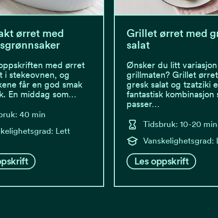
kt ørret med
Grillet ørret med g
ksgrønnsaker
salat
oppskriften med ørret
Ønsker du litt variasjon 
lt i stekeovnen, og
grillmaten? Grillet ørr
kene får en god smak
gresk salat og tzatziki e
øk. En middag som…
fantastisk kombinasjon
passer…
bruk: 40 min
Tidsbruk: 10-20 min
kelighetsgrad: Lett
Vanskelighetsgrad: 
pskrift
Les oppskrift