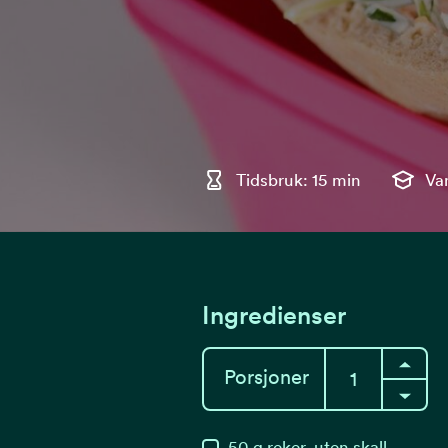
Tidsbruk: 15 min
Va
Ingredienser
Porsjoner
50
g
reker, uten skall