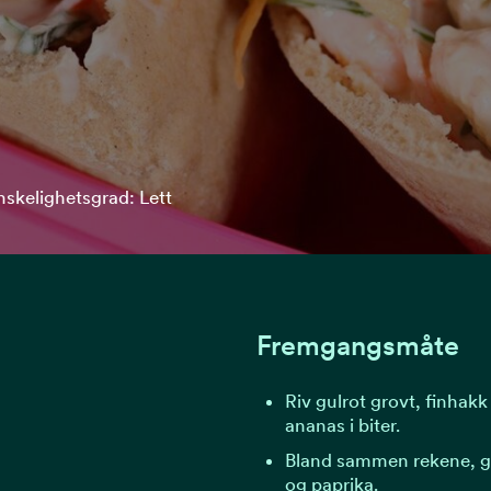
nskelighetsgrad: Lett
Fremgangsmåte
Riv gulrot grovt, finhakk
ananas i biter.
Bland sammen rekene, gu
og paprika.