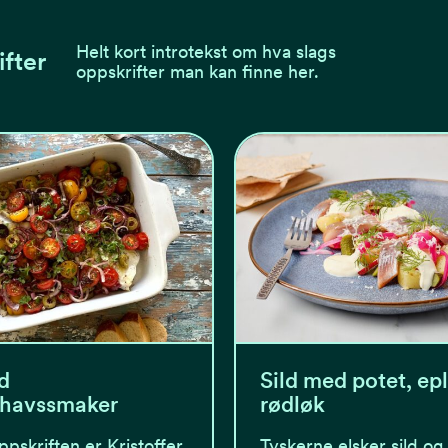
Helt kort introtekst om hva slags
ifter
oppskrifter man kan finne her.
d
Sild med potet, ep
lhavssmaker
rødløk
pskriften er Kristoffer
Tyskerne elsker sild og 