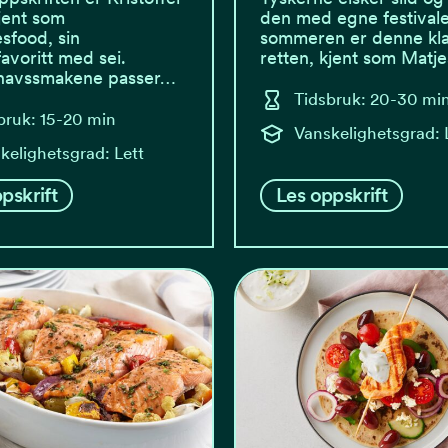
kjent som
den med egne festival
esfood, sin
sommeren er denne kla
voritt med sei.
retten, kjent som Matj
havssmakene passer…
Tidsbruk: 20-30 mi
bruk: 15-20 min
Vanskelighetsgrad: 
kelighetsgrad: Lett
pskrift
Les oppskrift