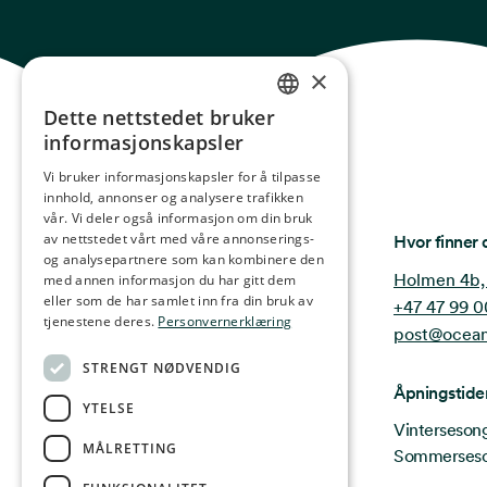
×
Dette nettstedet bruker
NORWEGIAN
informasjonskapsler
ENGLISH
Vi bruker informasjonskapsler for å tilpasse
innhold, annonser og analysere trafikken
GERMAN
vår. Vi deler også informasjon om din bruk
FRENCH
Ocean Stories
av nettstedet vårt med våre annonserings-
Hvor finner 
og analysepartnere som kan kombinere den
SPANISH
Holmen 4b,
med annen informasjon du har gitt dem
eller som de har samlet inn fra din bruk av
+47 47 99 0
FINNISH
tjenestene deres.
Personvernerklæring
post@ocean
CHINESE (TRADITIONAL)
STRENGT NØDVENDIG
Åpningstide
YTELSE
Vintersesong 
MÅLRETTING
Sommersesong