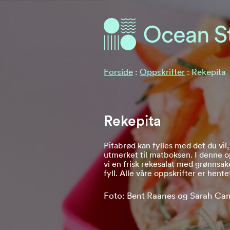
Ocean Stories
Ocean Stories
Forside
:
Oppskrifter
:
Rekepita
Rekepita
Pitabrød kan fylles med det du vil
utmerket til matboksen. I denne o
vi en frisk rekesalat med grønnsa
fyll. Alle våre oppskrifter er hente
Foto: Bent Raanes og Sarah Ca