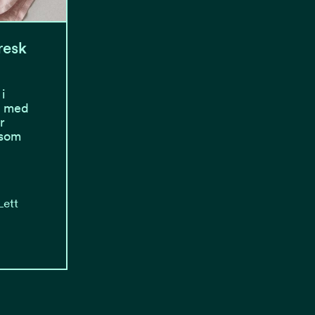
resk
i
et med
r
 som
Lett