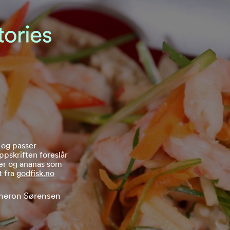
, og passer
ppskriften foreslår
ker og ananas som
t fra
godfisk.no
meron Sørensen