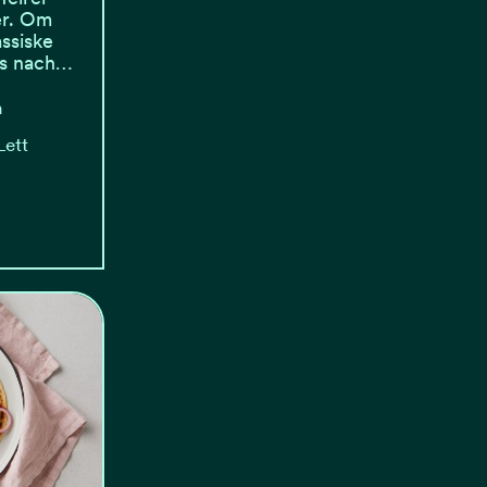
er. Om
ssiske
es nach…
n
Lett