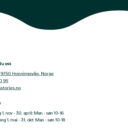
du oss
 9750 Honningsvåg, Norge
0 95
stories.no
r
1. nov - 30. april: Man - søn 10-16
 1. mai - 31. okt: Man - søn 10-18