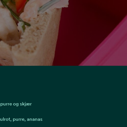
 purre og skjær
lrot, purre, ananas