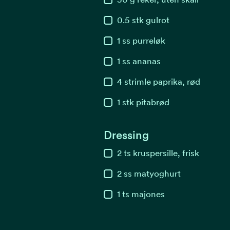
0.5
stk
gulrot
1
ss
purreløk
1
ss
ananas
4
strimle
paprika, rød
1
stk
pitabrød
Dressing
2
ts
kruspersille, frisk
2
ss
matyoghurt
1
ts
majones