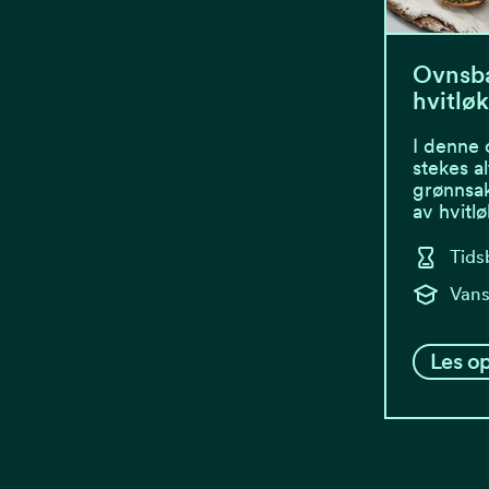
Ovnsba
hvitlø
I denne 
stekes a
grønnsa
av hvitl
Tids
Vans
Les op