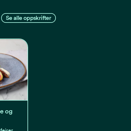
Se alle oppskrifter
le og
feirer