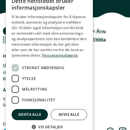
Dette nettstedet bruker
NORWEGIAN
informasjonskapsler
ENGLISH
Vi bruker informasjonskapsler for å tilpasse
innhold, annonser og analysere trafikken
GERMAN
vår. Vi deler også informasjon om din bruk
Ocean Stories
Privacy & Policy
Design:
Árvu
FRENCH
av nettstedet vårt med våre annonserings-
og analysepartnere som kan kombinere den
Terms & conditions
Kode:
Vitikka
SPANISH
med annen informasjon du har gitt dem
eller som de har samlet inn fra din bruk av
FINNISH
tjenestene deres.
Personvernerklæring
Hvor finner du oss
CHINESE (TRADITIONAL)
Holmen 4b, 9750 Honningsvåg, Norge
STRENGT NØDVENDIG
+47 47 99 00 95
post@oceanstories.no
YTELSE
MÅLRETTING
Åpningstider
Vintersesong 1. nov - 30. april: Man - søn 10-16
FUNKSJONALITET
Sommersesong 1. mai - 31. okt: Man - søn 10-18
GODTA ALLE
AVVIS ALLE
En del av
Cermaq
VIS DETALJER