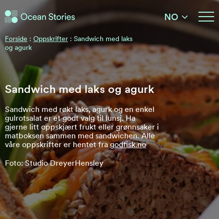
Ocean Stories
NO
Ocean Stories
Forside
:
Oppskrifter
:
Sandwich med laks
og agurk
Sandwich med laks og agurk
Sandwich med røkt laks, agurk og en enkel
gulrotsalat er et godt valg til lunsj. Ha
gjerne litt oppskjært frukt eller grønnsaker i
matboksen sammen med sandwichen. Alle
våre oppskrifter er hentet fra
godfisk.no
Foto: Studio DreyerHensley