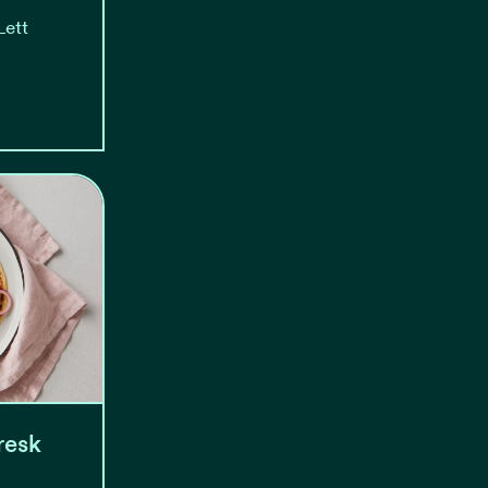
Lett
resk