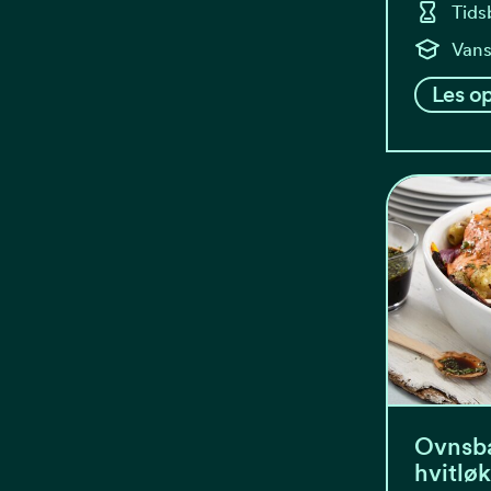
Tids
Vans
Les op
Ovnsba
hvitlø