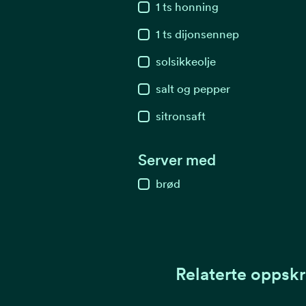
1
ts
honning
1
ts
dijonsennep
solsikkeolje
salt og pepper
sitronsaft
Server med
brød
Relaterte oppskr