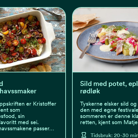
d
Sild med potet, ep
lhavssmaker
rødløk
pskriften er Kristoffer
Tyskerne elsker sild og 
kjent som
den med egne festival
esfood, sin
sommeren er denne kla
voritt med sei.
retten, kjent som Matj
havssmakene passer…
Tidsbruk: 20-30 mi