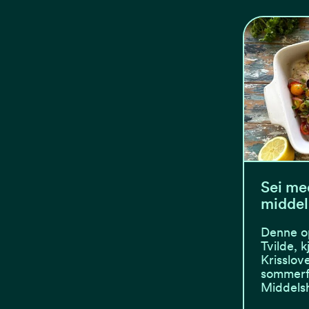
Sei me
midde
Denne op
Tvilde, 
Krisslov
sommerfa
Middels