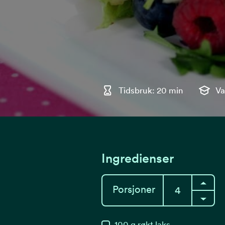
Tidsbruk: 20 min
Va
Ingredienser
Porsjoner
100
g
røkt laks