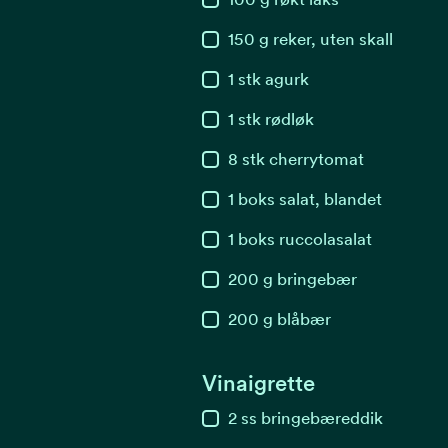
150
g
reker, uten skall
1
stk
agurk
1
stk
rødløk
8
stk
cherrytomat
1
boks
salat, blandet
1
boks
ruccolasalat
200
g
bringebær
200
g
blåbær
Vinaigrette
2
ss
bringebæreddik