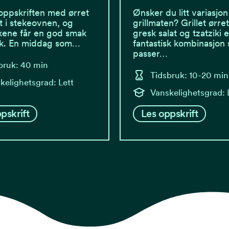
oppskriften med ørret
Ønsker du litt variasjon 
lt i stekeovnen, og
grillmaten? Grillet ørr
kene får en god smak
gresk salat og tzatziki e
øk. En middag som…
fantastisk kombinasjon
passer…
bruk: 40 min
Tidsbruk: 10-20 min
kelighetsgrad: Lett
Vanskelighetsgrad: 
pskrift
Les oppskrift