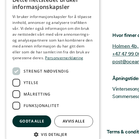
NORWEGIAN
informasjonskapsler
ENGLISH
Vi bruker informasjonskapsler for å tilpasse
innhold, annonser og analysere trafikken
GERMAN
vår. Vi deler også informasjon om din bruk
FRENCH
Ocean Stories
av nettstedet vårt med våre annonserings-
Hvor finner 
og analysepartnere som kan kombinere den
SPANISH
Holmen 4b,
med annen informasjon du har gitt dem
eller som de har samlet inn fra din bruk av
+47 47 99 0
FINNISH
tjenestene deres.
Personvernerklæring
post@ocean
CHINESE (TRADITIONAL)
STRENGT NØDVENDIG
Åpningstide
YTELSE
Vintersesong 
MÅLRETTING
Sommersesong
FUNKSJONALITET
GODTA ALLE
AVVIS ALLE
Privacy & Policy
Terms & condit
VIS DETALJER