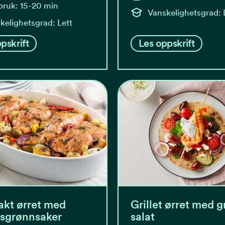
bruk: 15-20 min
Vanskelighetsgrad: 
kelighetsgrad: Lett
pskrift
Les oppskrift
kt ørret med
Grillet ørret med g
ksgrønnsaker
salat