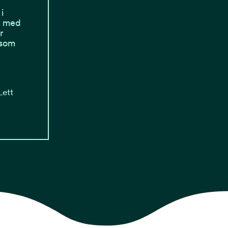
i
et med
r
 som
Lett