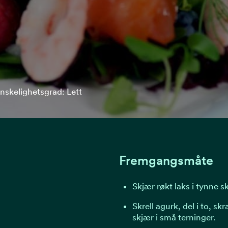
nskelighetsgrad: Lett
Fremgangsmåte
Skjær røkt laks i tynne sk
Skrell agurk, del i to, sk
skjær i små terninger.