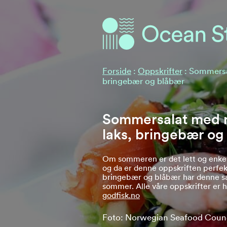
Ocean Stories
Ocean Stories
Forside
:
Oppskrifter
:
Sommersal
bringebær og blåbær
Sommersalat med r
laks, bringebær og
Om sommeren er det lett og enkel
og da er denne oppskriften perfek
bringebær og blåbær har denne sa
sommer. Alle våre oppskrifter er h
godfisk.no
Foto: Norwegian Seafood Counc