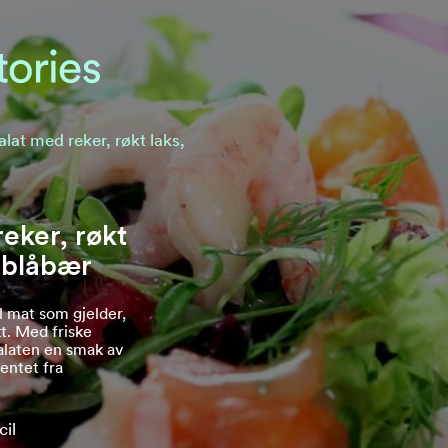
at med reker, røkt laks,
eker, røkt
 blåbær
 mat som gjelder,
t. Med friske
laten en smak av
entet fra
il