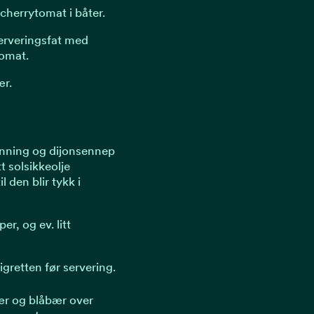
cherrytomat i båter.
serveringsfat med
tomat.
ær.
nning og dijonsennep
t solsikkeolje
il den blir tykk i
r, og ev. litt
aigretten før servering.
bær og blåbær over