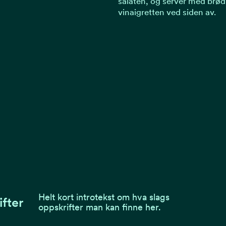
salaten, og server med brød
vinaigretten ved siden av.
Helt kort introtekst om hva slags
ifter
oppskrifter man kan finne her.