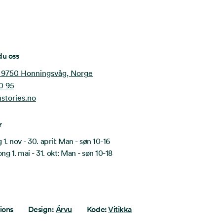
du oss
 9750 Honningsvåg, Norge
0 95
stories.no
r
1. nov - 30. april: Man - søn 10-16
 1. mai - 31. okt: Man - søn 10-18
ions
Design:
Árvu
Kode:
Vitikka