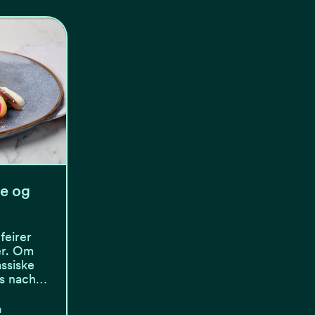
le og
feirer
er. Om
ssiske
es nach…
n