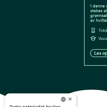
I denne 
stekes a
grønnsa
av hvitl
Tids
Vans
Les op
×
Dette nettstedet bruker