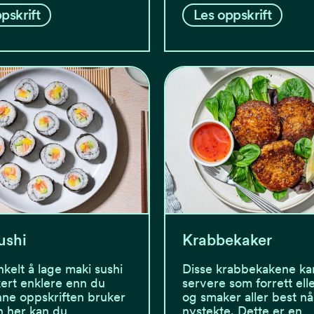
pskrift
Les oppskrift
ushi
Krabbekaker
nkelt å lage maki sushi
Disse krabbekakene ka
kkert enklere enn du
servere som forrett elle
nne oppskriften bruker
og smaker aller best nå
n her kan du…
nystekte. Dette er en…