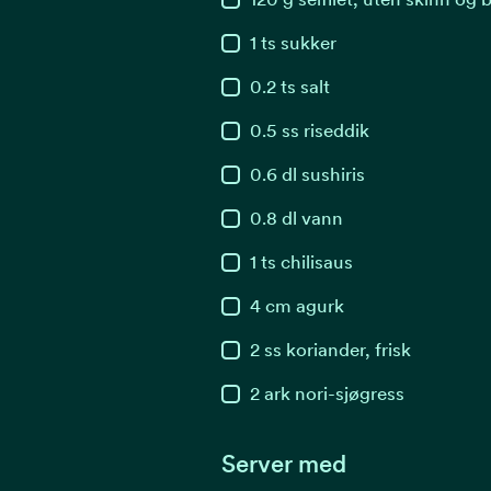
1
ts
sukker
0.2
ts
salt
0.5
ss
riseddik
0.6
dl
sushiris
0.8
dl
vann
1
ts
chilisaus
4
cm
agurk
2
ss
koriander, frisk
2
ark
nori-sjøgress
Server med