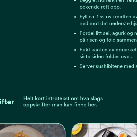
pekende rett opp.
Fyll ca. 1 ss ris i midten 
ned mot det nederste hjø
Fordel litt sei, agurk og
på risen og fold sammen
Fukt kanten av noriarket
siste siden foldes over.
Server sushibitene med 
Helt kort introtekst om hva slags
ifter
oppskrifter man kan finne her.