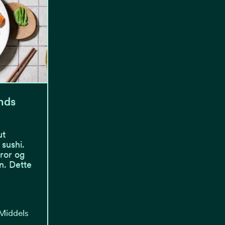
nds
ut
sushi.
tror og
n. Dette
 Middels