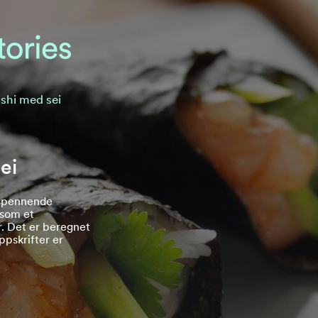
shi med sei
ei
 spennende
 som et
. Det er beregnet
oppskrifter er