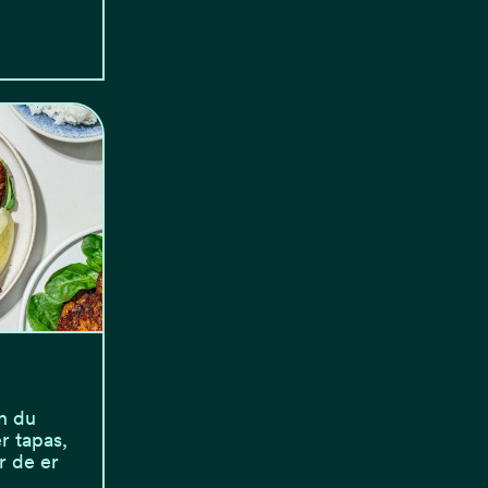
n du
r tapas,
r de er