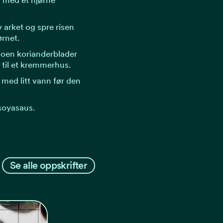
av arket og spre risen
rnet.
 noen korianderblader
 til et kremmerhus.
 med litt vann før den
soyasaus.
Se alle oppskrifter