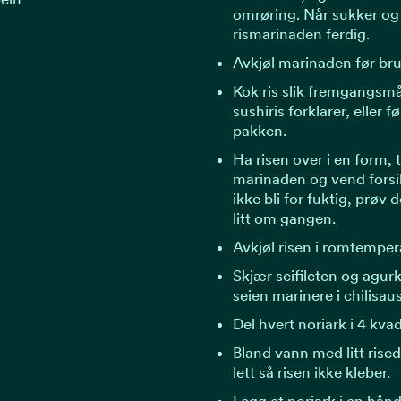
omrøring. Når sukker og s
rismarinaden ferdig.
Avkjøl marinaden før bru
Kok ris slik fremgangsmå
sushiris forklarer, eller 
pakken.
Ha risen over i en form, ti
marinaden og vend forsik
ikke bli for fuktig, prøv
litt om gangen.
Avkjøl risen i romtemper
Skjær seifileten og agurk 
seien marinere i chilisaus
Del hvert noriark i 4 kvad
Bland vann med litt rise
lett så risen ikke kleber.
Legg et noriark i en hån