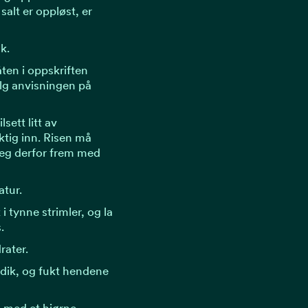
alt er oppløst, er
k.
ten i oppskriften
følg anvisningen på
lsett litt av
tig inn. Risen må
 deg derfor frem med
atur.
i tynne strimler, og la
.
rater.
ddik, og fukt hendene
d med et hjørne