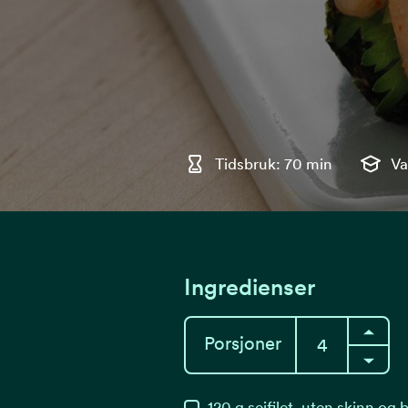
Tidsbruk: 70 min
Va
Ingredienser
Porsjoner
120
g
seifilet, uten skinn og 