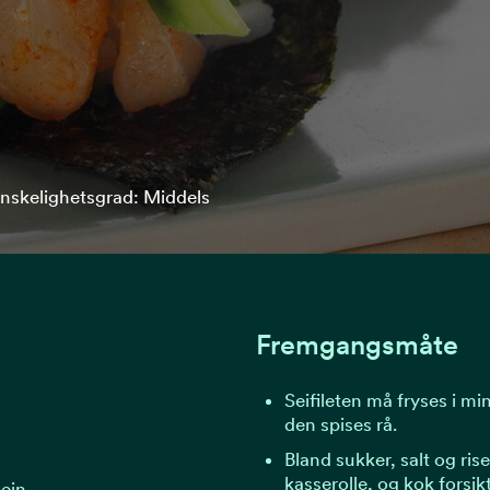
nskelighetsgrad: Middels
Fremgangsmåte
Seifileten må fryses i m
den spises rå.
Bland sukker, salt og rise
kasserolle, og kok forsi
bein