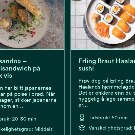
sando» –
Erling Braut Haala
lsandwich på
sushi
 vis
Prøv deg på Erling Bra
Haalands hjemmelagde 
n har blitt japanernes
Det er enklere enn du 
ar på pølse i brød. Når
hyggelig å lage samme
nager, stikker japanerne
er…
innom en…
Tidsbruk: 60 min
bruk: 20-30 min
Vanskelighetsgrad:
kelighetsgrad: Middels