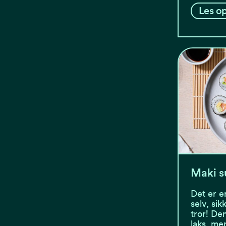
Les op
Maki s
Det er e
selv, si
tror! De
laks, me