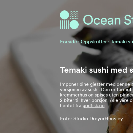
Ocean Stories
Ocean Stories
Forside
:
Oppskrifter
:
Temaki su
Temaki sushi med s
Imponer dine gjester med denne
versjonen av sushi. Den er formet
kremmerhus og spises uten pinner
2 biter til hver porsjon. Alle våre 
hentet fra
godfisk.no
Foto: Studio DreyerHensley