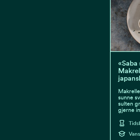
«Saba 
Makrel
japansk
Makrelle
sunne sv
sulten g
gjerne 
Tids
Vans