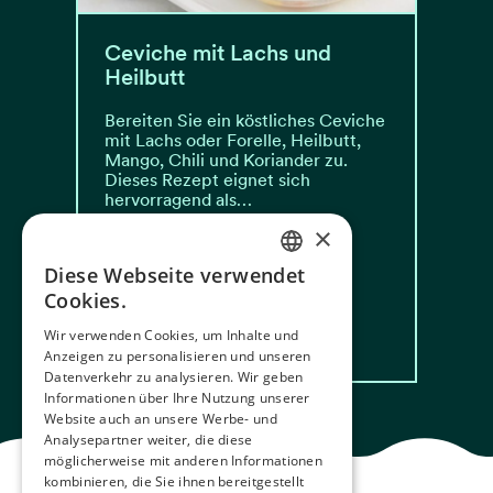
Ceviche mit Lachs und
Heilbutt
Bereiten Sie ein köstliches Ceviche
mit Lachs oder Forelle, Heilbutt,
Mango, Chili und Koriander zu.
Dieses Rezept eignet sich
hervorragend als…
×
Zeitaufwand: 50 min
Diese Webseite verwendet
Vanskelighetsgrad: Lett
NORWEGIAN
Cookies.
ENGLISH
Les oppskrift
Wir verwenden Cookies, um Inhalte und
Anzeigen zu personalisieren und unseren
GERMAN
Datenverkehr zu analysieren. Wir geben
FRENCH
Informationen über Ihre Nutzung unserer
Website auch an unsere Werbe- und
SPANISH
Analysepartner weiter, die diese
möglicherweise mit anderen Informationen
FINNISH
kombinieren, die Sie ihnen bereitgestellt