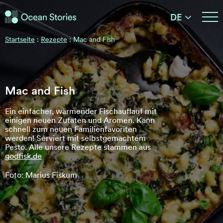
Ocean Stories
DE
Ocean Stories
Startseite
:
Rezepte
:
Mac and Fish
Mac and Fish
Ein einfacher, wärmender Fischauflauf mit
einigen neuen Zutaten und Aromen. Kann
schnell zum neuen Familienfavoriten
werden! Serviert mit selbstgemachtem
Pesto. Alle unsere Rezepte stammen aus
godfisk.de
Foto: Marius Fiskum