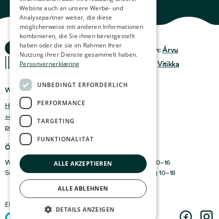
Website auch an unsere Werbe- und
SPANISH
Analysepartner weiter, die diese
möglicherweise mit anderen Informationen
FINNISH
kombinieren, die Sie ihnen bereitgestellt
Ocean Stories
haben oder die sie im Rahmen Ihrer
Datenschutz &
CHINESE (TRADITIONAL)
Design:
Árvu
Richtlinie
Nutzung ihrer Dienste gesammelt haben.
Nutzungsbedingungen
Code:
Vitikka
Personvernerklæring
UNBEDINGT ERFORDERLICH
Wo findet man uns
PERFORMANCE
Holmen 4b, 9750 Honningsvåg, Norwegen
+47 47 99 00 95
TARGETING
post@oceanstories.no
FUNKTIONALITÄT
Öffnungszeiten
Wintersaison 1. Nov. – 30. Apr.: Montag – Sonntag 10–16
ALLE AKZEPTIEREN
Sommerseizoen 1. Mai – 31. Okt.: Montag – Sonntag 10–18
ALLE ABLEHNEN
Ein Teil von
Cermaq
DETAILS ANZEIGEN