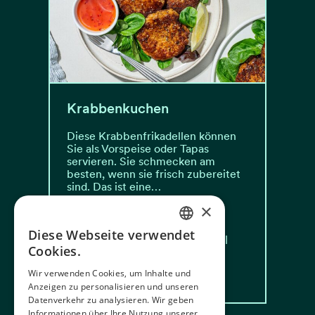
Krabbenkuchen
Diese Krabbenfrikadellen können
Sie als Vorspeise oder Tapas
servieren. Sie schmecken am
besten, wenn sie frisch zubereitet
sind. Das ist eine…
×
Tidsbruk: 40 min
Diese Webseite verwendet
Vanskelighetsgrad: Mittel
NORWEGIAN
Cookies.
ENGLISH
Les oppskrift
Wir verwenden Cookies, um Inhalte und
Anzeigen zu personalisieren und unseren
GERMAN
Datenverkehr zu analysieren. Wir geben
FRENCH
Informationen über Ihre Nutzung unserer