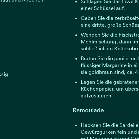
Schlagen Sie das Eiweiß 
einer Schüssel auf.
Geben Sie die zerbrösel
eine dritte, große Schüss
Wenden Sie die Fischstre
Mehlmischung, dann im
schließlich im Knäckebro
Braten Sie die panierten 
flüssiger Margarine in ei
sie goldbraun sind, ca. 4
ssig
Legen Sie die gebratene
Küchenpapier, um übers
aufzusaugen.
Remoulade
Hacksen Sie die Sardell
Gewürzgurken fein und m
mit Mayonnaise und Crè