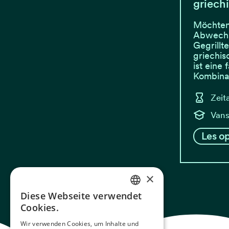
griech
Möchten
Abwechs
Gegrillte
griechis
ist eine 
Kombinat
Zeit
Vans
Les op
×
Diese Webseite verwendet
NORWEGIAN
Cookies.
ENGLISH
Wir verwenden Cookies, um Inhalte und