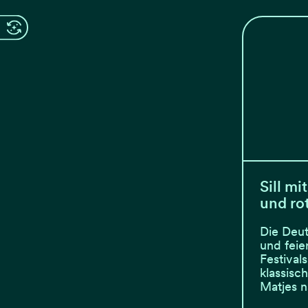
Sill mi
und ro
Die Deut
und feie
Festival
klassisc
Matjes 