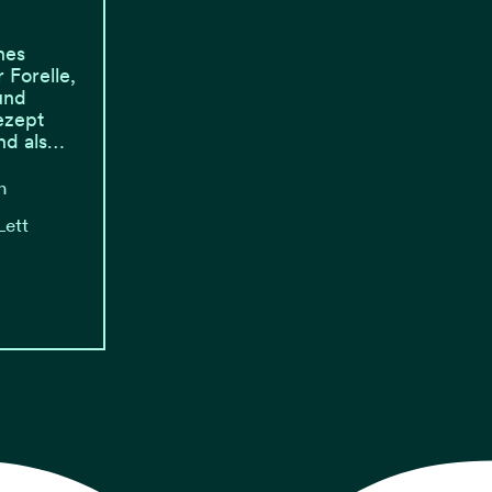
hes
 Forelle,
und
ezept
nd als…
n
Lett