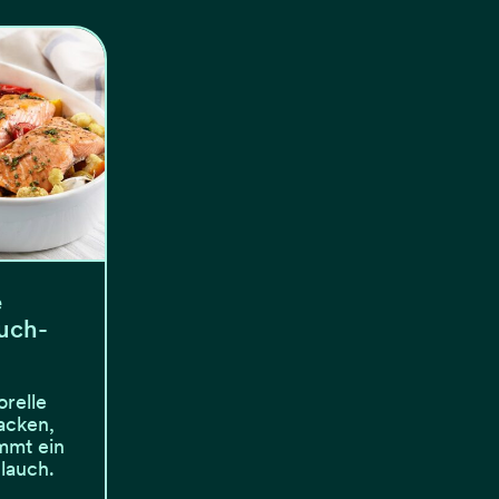
e
auch-
orelle
acken,
mmt ein
lauch.