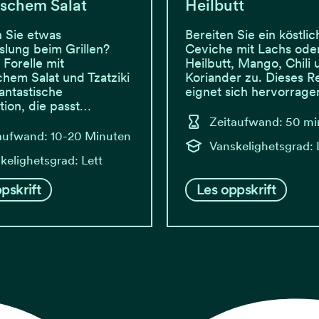
ischem Salat
Heilbutt
 Sie etwas
Bereiten Sie ein köstlic
lung beim Grillen?
Ceviche mit Lachs oder
 Forelle mit
Heilbutt, Mango, Chili 
chem Salat und Tzatziki
Koriander zu. Dieses R
fantastische
eignet sich hervorrage
ion, die passt…
Zeitaufwand: 50 mi
aufwand: 10-20 Minuten
Vanskelighetsgrad: 
kelighetsgrad: Lett
pskrift
Les oppskrift