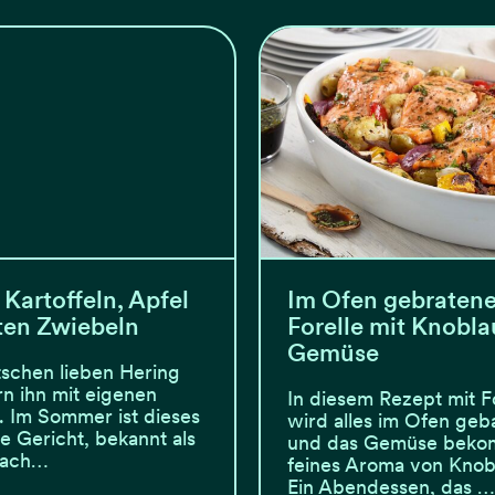
t Kartoffeln, Apfel
Im Ofen gebraten
ten Zwiebeln
Forelle mit Knobl
Gemüse
schen lieben Hering
rn ihn mit eigenen
In diesem Rezept mit F
s. Im Sommer ist dieses
wird alles im Ofen geb
he Gericht, bekannt als
und das Gemüse beko
nach…
feines Aroma von Knob
Ein Abendessen, das …