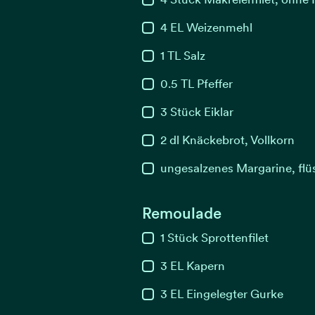
4
EL
Weizenmehl
1
TL
Salz
0.5
TL
Pfeffer
3
Stück
Eiklar
2
dl
Knäckebrot, Vollkorn
ungesalzenes Margarine, flü
Remoulade
1
Stück
Sprottenfilet
3
EL
Kapern
3
EL
Eingelegter Gurke