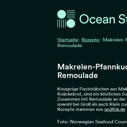
Ocean Stories
Ocean Stories
Startseite
:
Rezepte
:
Makrelen-
Remoulade
Makrelen-Pfannku
Remoulade
Knusprige Fischstäbchen aus Makr
Knäckebrot, sind ein köstliches 
Zusammen mit Remoulade an der 
sowohl bei Groß als auch Klein zu
Rezepte stammen von
godfisk.de
Foto: Norwegian Seafood Counc