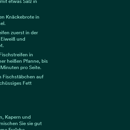
mit etwas Salz in
ten Knäckebrote in
el.
ifen zuerst in der
 Eiweiß und
t.
Fischstreifen in
ner heißen Pfanne, bis
 Minuten pro Seite.
n Fischstäbchen auf
chüssiges Fett
en, Kapern und
ischen Sie sie gut
me Fraîche.