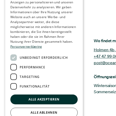
Anzeigen zu personalisieren und unseren
GERMAN
Datenverkehr zu analysieren. Wir geben
FRENCH
Informationen über Ihre Nutzung unserer
Website auch an unsere Werbe- und
SPANISH
Analysepartner weiter, die diese
möglicherweise mit anderen Informationen
FINNISH
kombinieren, die Sie ihnen bereitgestellt
haben oder die sie im Rahmen Ihrer
CHINESE (TRADITIONAL)
Ocean Stories
Wo findet m
Nutzung ihrer Dienste gesammelt haben.
Personvernerklæring
Holmen 4b,
+47 47 99 0
UNBEDINGT ERFORDERLICH
post@ocean
PERFORMANCE
Öffnungszei
TARGETING
Wintersaison
FUNKTIONALITÄT
Sommerseizo
ALLE AKZEPTIEREN
ALLE ABLEHNEN