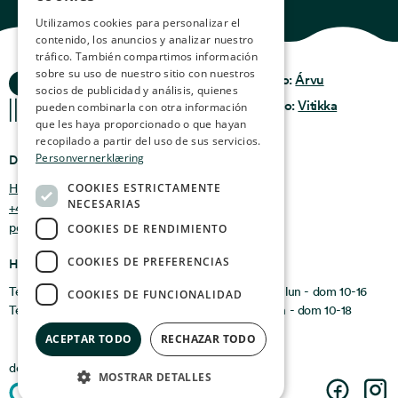
ENGLISH
Utilizamos cookies para personalizar el
contenido, los anuncios y analizar nuestro
GERMAN
tráfico. También compartimos información
FRENCH
sobre su uso de nuestro sitio con nuestros
Historias del Océano
Privacidad y Política
Diseño:
Árvu
socios de publicidad y análisis, quienes
Términos y
SPANISH
Código:
Vitikka
pueden combinarla con otra información
condiciones
que les haya proporcionado o que hayan
FINNISH
recopilado a partir del uso de sus servicios.
Personvernerklæring
Dónde encontrarnos
CHINESE (TRADITIONAL)
COOKIES ESTRICTAMENTE
Holmen 4b, 9750 Honningsvåg, Noruega
NECESARIAS
+47 47 99 00 95
post@oceanstories.no
COOKIES DE RENDIMIENTO
COOKIES DE PREFERENCIAS
Horarios de apertura
Temporada de invierno 1 de noviembre - 30 de abril: lun - dom 10-16
COOKIES DE FUNCIONALIDAD
Temporada de verano 1 de mayo - 31 de octubre: lun - dom 10-18
ACEPTAR TODO
RECHAZAR TODO
debido a que forma parte de
Cermaq
MOSTRAR DETALLES