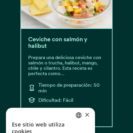
Ceviche con salmón y
halibut
Prepara una deliciosa ceviche con
salmón o trucha, halibut, mango,
chile y cilantro. Esta receta es
perfecta como…
Tiempo de preparación: 50
min
Dificultad: Fácil
×
Leer receta
Ese sitio web utiliza
NORWEGIAN
cookies