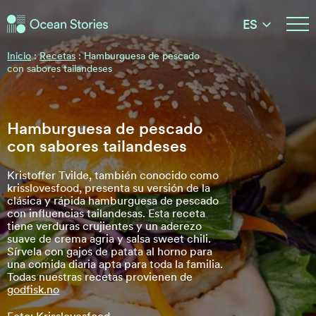
Historias del Océano
ES
Historias del Océano
Inicio
:
Recetas
:
Hamburguesa de pescado
con sabores tailandeses
Hamburguesa de pescado
con sabores tailandeses
Kristoffer Tvilde, también conocido como
krisslovesfood, presenta su versión de la
clásica y rápida hamburguesa de pescado
con influencias tailandesas. Esta receta
tiene verduras crujientes y un aderezo
suave de crema agria y salsa sweet chili.
Sírvela con gajos de patata al horno para
una comida diaria apta para toda la familia.
Todas nuestras recetas provienen de
godfisk.no