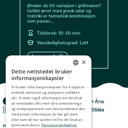
Ønsker du litt variasjon i grillmaten?
Grillet ørret med gresk salat og
tzatziki er fantastisk kombinasjon
som passer…
Tidsbruk: 10-20 min
Vanskelighetsgrad: Lett
Les oppskrift
×
Dette nettstedet bruker
NORWEGIAN
informasjonskapsler
ENGLISH
Vi bruker informasjonskapsler for å tilpasse
innhold, annonser og analysere trafikken
GERMAN
vår. Vi deler også informasjon om din bruk
Ocean Stories
Privacy & Policy
Design:
Árvu
FRENCH
av nettstedet vårt med våre annonserings-
og analysepartnere som kan kombinere den
Terms & conditions
Kode:
Vitikka
SPANISH
med annen informasjon du har gitt dem
eller som de har samlet inn fra din bruk av
FINNISH
tjenestene deres.
Personvernerklæring
Hvor finner du oss