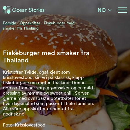
Ocean Stories
NO
Ocean Stories
Forside
:
Oppskrifter
:
Fiskeburger med
smaker fra Thailand
Fiskeburger med smaker fra
Thailand
Kristoffer Tvilde, også kjent som
krisslovesfood, sin vri på klassisk, kjapp
fiskeburger som møter Thailand. Denne
oppskriften har sprø grønnsaker og en mild
dressing av rømme og sweet chili. Server
gjerne med ovnsbakte potetbåter for et
hverdagsmåltid som passer til hele familien.
Alle våre oppskrifter er hentet fra
godfisk.no
Foto: Krisslovesfood