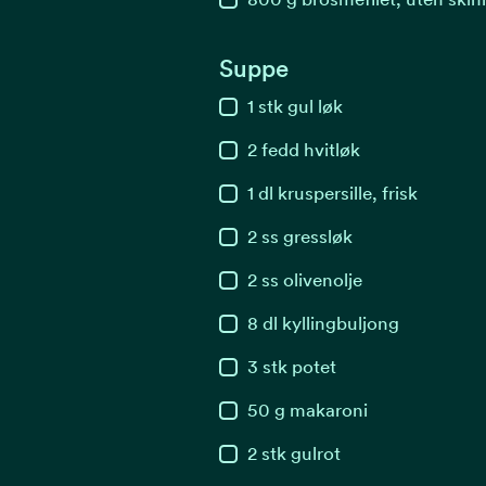
Suppe
1
stk
gul løk
2
fedd
hvitløk
1
dl
kruspersille, frisk
2
ss
gressløk
2
ss
olivenolje
8
dl
kyllingbuljong
3
stk
potet
50
g
makaroni
2
stk
gulrot