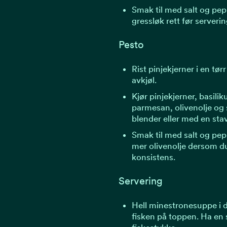
Smak til med salt og pepp
gressløk rett før serverin
Pesto
Rist pinjekjerner i en tø
avkjøl.
Kjør pinjekjerner, basilik
parmesan, olivenolje og s
blender eller med en sta
Smak til med salt og pe
mer olivenolje dersom d
konsistens.
Servering
Hell minestronesuppe i d
fisken på toppen. Ha en 