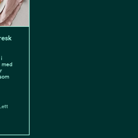
resk
i
et med
r
 som
Lett