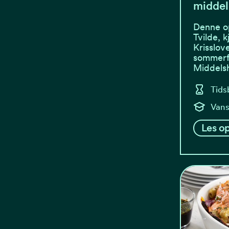
midde
Denne op
Tvilde, 
Krisslov
sommerfa
Middels
Tids
Vans
Les op