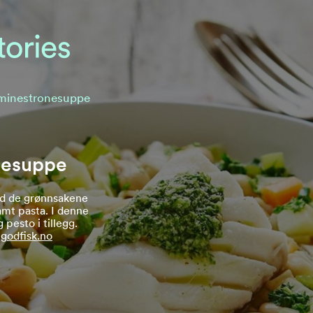
 minestronesuppe
nesuppe
d de grønnsakene
amt pasta. I denne
pesto i tillegg.
a
godfisk.no