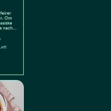
feirer
er. Om
ssiske
es nach…
n
Lett