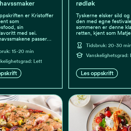
lhavssmaker
rødløk
pskriften er Kristoffer
Tyskerne elsker sild og 
kjent som
den med egne festival
esfood, sin
sommeren er denne kla
voritt med sei.
retten, kjent som Matj
havssmakene passer…
Tidsbruk: 20-30 mi
bruk: 15-20 min
Vanskelighetsgrad: 
kelighetsgrad: Lett
pskrift
Les oppskrift