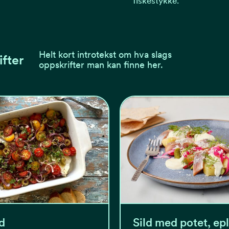
fiskestykke.
Helt kort introtekst om hva slags
ifter
oppskrifter man kan finne her.
d
Sild med potet, ep