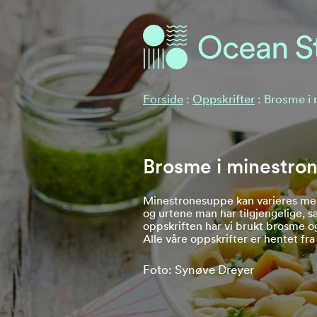
Ocean Stories
Ocean Stories
Forside
:
Oppskrifter
:
Brosme i
Brosme i minestro
Minestronesuppe kan varieres me
og urtene man har tilgjengelige, s
oppskriften har vi brukt brosme og 
Alle våre oppskrifter er hentet fr
Foto: Synøve Dreyer