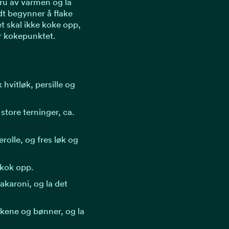
ru av varmen og la
idt begynner å flake
t skal ikke koke opp,
r kokepunktet.
hvitløk, persille og
store terninger, ca.
erolle, og fres løk og
 kok opp.
akaroni, og la det
akene og bønner, og la