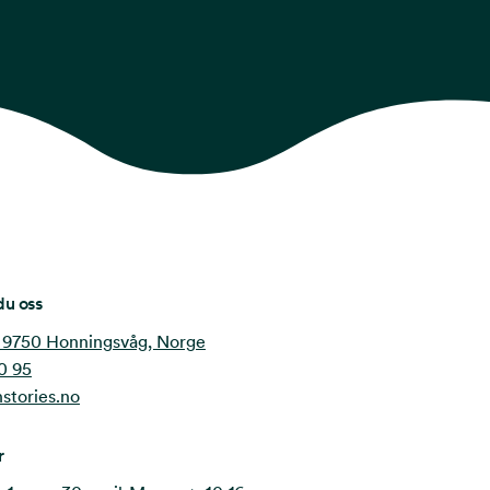
du oss
 9750 Honningsvåg, Norge
0 95
stories.no
r