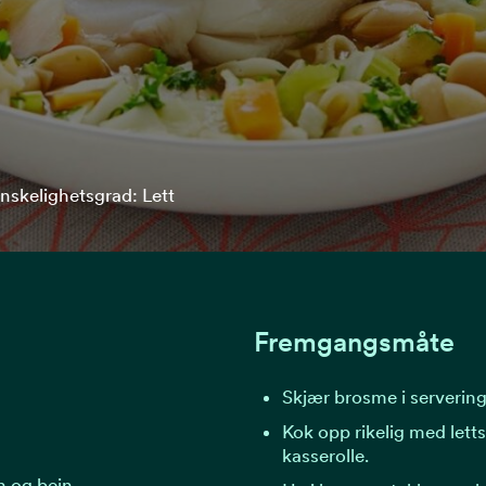
nskelighetsgrad: Lett
Fremgangsmåte
Skjær brosme i servering
Kok opp rikelig med letts
kasserolle.
n og bein