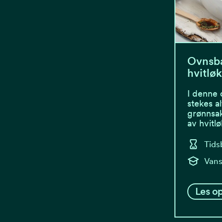
Ovnsba
hvitlø
I denne 
stekes a
grønnsa
av hvitl
Tids
Vans
Les op