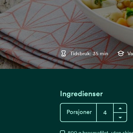
Tidsbruk: 35 min
Va
Ingredienser
Porsjoner
800
g
brosmefilet, uten skin