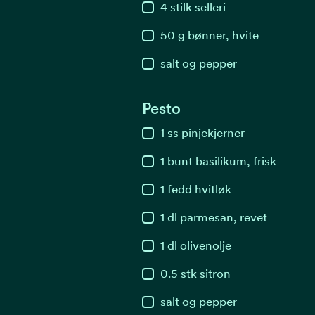
4
stilk
selleri
50
g
bønner, hvite
salt og pepper
Pesto
1
ss
pinjekjerner
1
bunt
basilikum, frisk
1
fedd
hvitløk
1
dl
parmesan, revet
1
dl
olivenolje
0.5
stk
sitron
salt og pepper