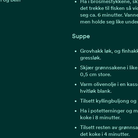
Ha i brosmestykkene, sk
det trekke til fisken så v
seg ca. 6 minutter. Vanne
men holde seg like unde
Suppe
Grovhakk løk, og finhakk 
gressløk.
Skjær grønnsakene i like 
0,5 cm store.
Varm olivenolje i en kass
hvitløk blank.
Tilsett kyllingbuljong og
Ha i potetterninger og m
koke i 8 minutter.
Tilsett resten av grønns
det koke i 4 minutter.