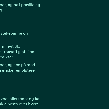
er, og ha i persille og
g.
rr stekepanne og
um, hvitløk,
itronsaft glatt i en
vmikser.
pper, og spe på med
u ønsker en bløtere
ype tallerkener og ha
skje pesto over hvert