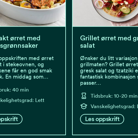
kt ørret med
Grillet ørret med g
ksgrønnsaker
salat
oppskriften med ørret
Ønsker du litt variasjon 
lt i stekeovnen, og
grillmaten? Grillet ørr
kene får en god smak
gresk salat og tzatziki e
øk. En middag som…
fantastisk kombinasjon
passer…
bruk: 40 min
Tidsbruk: 10-20 min
kelighetsgrad: Lett
Vanskelighetsgrad: 
pskrift
Les oppskrift