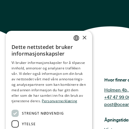
×
Dette nettstedet bruker
NORWEGIAN
informasjonskapsler
ENGLISH
Vi bruker informasjonskapsler for å tilpasse
innhold, annonser og analysere trafikken
GERMAN
vår. Vi deler også informasjon om din bruk
FRENCH
Ocean Stories
av nettstedet vårt med våre annonserings-
Hvor finner 
og analysepartnere som kan kombinere den
SPANISH
Holmen 4b,
med annen informasjon du har gitt dem
eller som de har samlet inn fra din bruk av
+47 47 99 0
FINNISH
tjenestene deres.
Personvernerklæring
post@ocean
CHINESE (TRADITIONAL)
STRENGT NØDVENDIG
Åpningstide
YTELSE