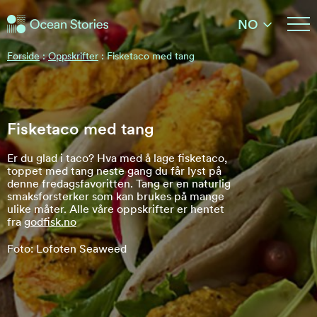
Ocean Stories
NO
Ocean Stories
Forside
:
Oppskrifter
:
Fisketaco med tang
Fisketaco med tang
Er du glad i taco? Hva med å lage fisketaco,
toppet med tang neste gang du får lyst på
denne fredagsfavoritten. Tang er en naturlig
smaksforsterker som kan brukes på mange
ulike måter. Alle våre oppskrifter er hentet
fra
godfisk.no
Foto: Lofoten Seaweed