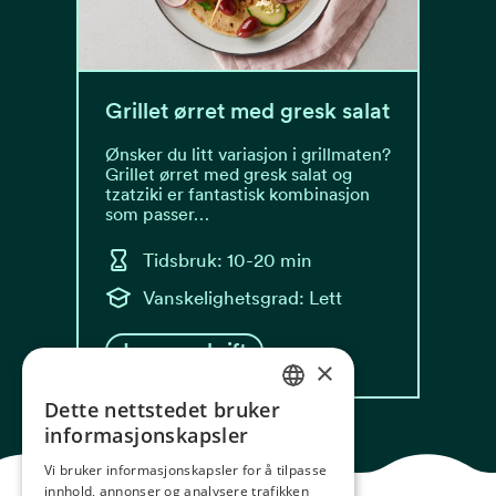
Grillet ørret med gresk salat
Ønsker du litt variasjon i grillmaten?
Grillet ørret med gresk salat og
tzatziki er fantastisk kombinasjon
som passer…
Tidsbruk: 10-20 min
Vanskelighetsgrad: Lett
Les oppskrift
×
Dette nettstedet bruker
NORWEGIAN
informasjonskapsler
ENGLISH
Vi bruker informasjonskapsler for å tilpasse
innhold, annonser og analysere trafikken
GERMAN