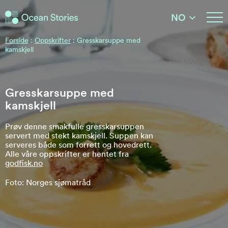
Ocean Stories
NO
Ocean Stories
Forside
:
Oppskrifter
:
Gresskarsuppe med
kamskjell
Gresskarsuppe med
kamskjell
Prøv denne smakfulle gresskarsuppen
servert med stekt kamskjell. Suppen kan
serveres både som forrett og hovedrett.
Alle våre oppskrifter er hentet fra
godfisk.no
Foto: Norges sjømatråd