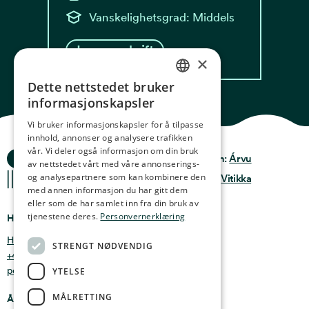
Vanskelighetsgrad: Middels
Les oppskrift
×
Dette nettstedet bruker
NORWEGIAN
informasjonskapsler
ENGLISH
Vi bruker informasjonskapsler for å tilpasse
innhold, annonser og analysere trafikken
GERMAN
vår. Vi deler også informasjon om din bruk
Ocean Stories
Privacy & Policy
Design:
Árvu
FRENCH
av nettstedet vårt med våre annonserings-
og analysepartnere som kan kombinere den
Terms & conditions
Kode:
Vitikka
SPANISH
med annen informasjon du har gitt dem
eller som de har samlet inn fra din bruk av
FINNISH
tjenestene deres.
Personvernerklæring
Hvor finner du oss
CHINESE (TRADITIONAL)
Holmen 4b, 9750 Honningsvåg, Norge
STRENGT NØDVENDIG
+47 47 99 00 95
post@oceanstories.no
YTELSE
MÅLRETTING
Åpningstider