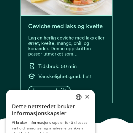
Ceviche med laks og kveite
Lag en herlig ceviche med laks eller
ørret, kveite, mango, chili og
koriander. Denne oppskriften
passer utmerket som…
Tidsbruk: 50 min
Vanskelighetsgrad: Lett
Les oppskrift
×
Dette nettstedet bruker
NORWEGIAN
informasjonskapsler
ENGLISH
Vi bruker informasjonskapsler for å tilpasse
innhold, annonser og analysere trafikken
GERMAN