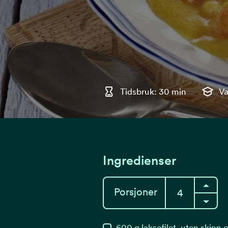
Tidsbruk: 30 min
Va
Ingredienser
Porsjoner
600
g
laksefilet, uten skinn 