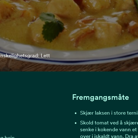
nskelighetsgrad: Lett
Fremgangsmåte
Skjær laksen i store tern
Skold tomat ved å skjære
senke i kokende vann et 
over i iskaldt vann. Dra a
og bein