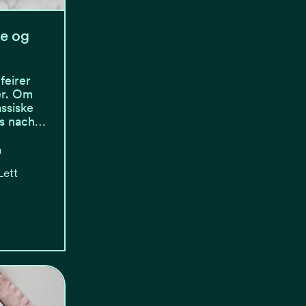
le og
feirer
er. Om
ssiske
es nach…
n
Lett