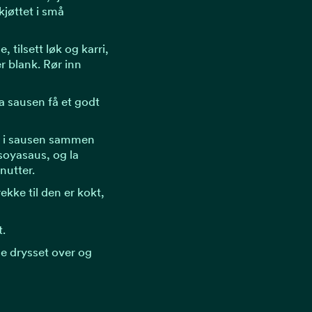
jøttet i små
, tilsett løk og karri,
er blank. Rør inn
 sausen få et godt
n i sausen sammen
soyasaus, og la
nutter.
ekke til den er kokt,
t.
le drysset over og