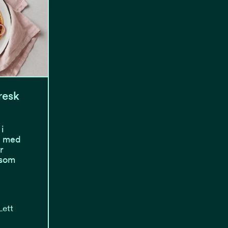
resk
i
et med
r
 som
Lett