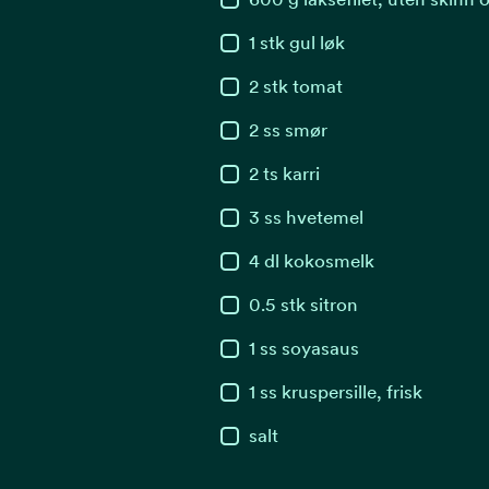
1
stk
gul løk
2
stk
tomat
2
ss
smør
2
ts
karri
3
ss
hvetemel
4
dl
kokosmelk
0.5
stk
sitron
1
ss
soyasaus
1
ss
kruspersille, frisk
salt