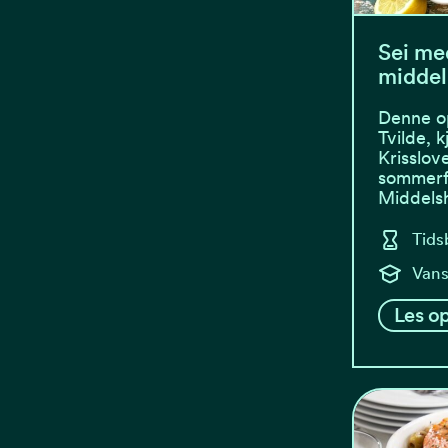
Sei me
midde
Denne op
Tvilde, 
Krisslov
sommerfa
Middels
Tids
Vans
Les op