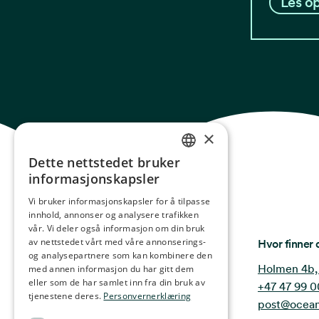
Les op
×
Dette nettstedet bruker
NORWEGIAN
informasjonskapsler
ENGLISH
Vi bruker informasjonskapsler for å tilpasse
innhold, annonser og analysere trafikken
GERMAN
vår. Vi deler også informasjon om din bruk
FRENCH
Ocean Stories
av nettstedet vårt med våre annonserings-
Hvor finner 
og analysepartnere som kan kombinere den
SPANISH
Holmen 4b,
med annen informasjon du har gitt dem
eller som de har samlet inn fra din bruk av
+47 47 99 0
FINNISH
tjenestene deres.
Personvernerklæring
post@ocean
CHINESE (TRADITIONAL)