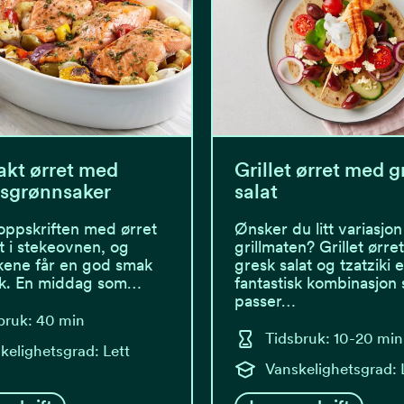
kt ørret med
Grillet ørret med g
ksgrønnsaker
salat
oppskriften med ørret
Ønsker du litt variasjon 
lt i stekeovnen, og
grillmaten? Grillet ørr
kene får en god smak
gresk salat og tzatziki e
øk. En middag som…
fantastisk kombinasjon
passer…
bruk: 40 min
Tidsbruk: 10-20 min
kelighetsgrad: Lett
Vanskelighetsgrad: 