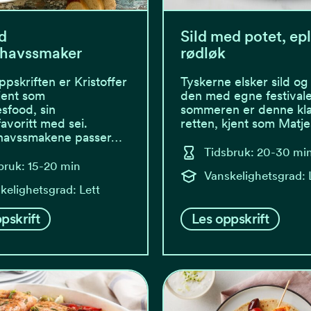
d
Sild med potet, ep
lhavssmaker
rødløk
pskriften er Kristoffer
Tyskerne elsker sild og 
kjent som
den med egne festival
esfood, sin
sommeren er denne kla
voritt med sei.
retten, kjent som Matj
havssmakene passer…
Tidsbruk: 20-30 mi
bruk: 15-20 min
Vanskelighetsgrad: 
kelighetsgrad: Lett
pskrift
Les oppskrift