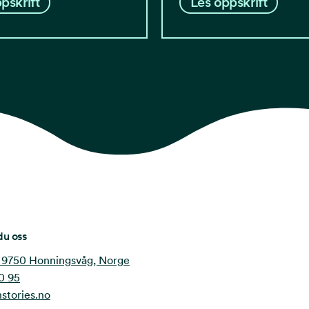
pskrift
Les oppskrift
du oss
 9750 Honningsvåg, Norge
0 95
stories.no