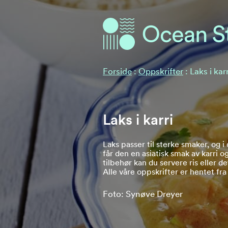
Ocean Stories
Ocean Stories
Forside
:
Oppskrifter
:
Laks i karr
Laks i karri
Laks passer til sterke smaker, og 
får den en asiatisk smak av karri 
tilbehør kan du servere ris eller d
Alle våre oppskrifter er hentet fr
Foto: Synøve Dreyer