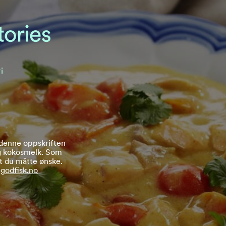
i
i denne oppskriften
og kokosmelk. Som
et du måtte ønske.
a
godfisk.no