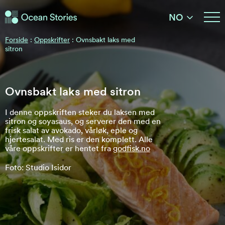
Ocean Stories
NO
Ocean Stories
Forside
:
Oppskrifter
:
Ovnsbakt laks med
sitron
Ovnsbakt laks med sitron
I denne oppskriften steker du laksen med
sitron og soyasaus, og serverer den med en
frisk salat av avokado, vårløk, eple og
hjertesalat. Med ris er den komplett. Alle
våre oppskrifter er hentet fra
godfisk.no
Foto: Studio Isidor