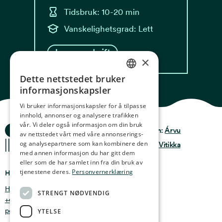
Tidsbruk: 10-20 min
Vanskelighetsgrad: Lett
Les oppskrift
×
Dette nettstedet bruker
NORWEGIAN
informasjonskapsler
ENGLISH
Vi bruker informasjonskapsler for å tilpasse
innhold, annonser og analysere trafikken
GERMAN
vår. Vi deler også informasjon om din bruk
Ocean Stories
Privacy & Policy
Design:
Árvu
FRENCH
av nettstedet vårt med våre annonserings-
og analysepartnere som kan kombinere den
Terms & conditions
Kode:
Vitikka
SPANISH
med annen informasjon du har gitt dem
eller som de har samlet inn fra din bruk av
FINNISH
tjenestene deres.
Personvernerklæring
Hvor finner du oss
CHINESE (TRADITIONAL)
Holmen 4b, 9750 Honningsvåg, Norge
STRENGT NØDVENDIG
+47 47 99 00 95
post@oceanstories.no
YTELSE