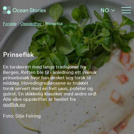
Ocean Stories
NO
Ocean Stories
Forside
:
Oppskrifter
:
Prinsefisk
Prinsefisk
En torskerett med lange tradisjoner fra
Bergen. Retten ble til i anledning ett svensk
prinsebesøk hvor han ønsket seg torsk til
middag. Hovedingrediensene er trukket
torsk servert med en hvit saus, poteter og
gulrot. En skikkelig klassiker med andre ord!
Alle våre oppskrifter er hentet fra
godfisk.no
Foto: Silje Feiring