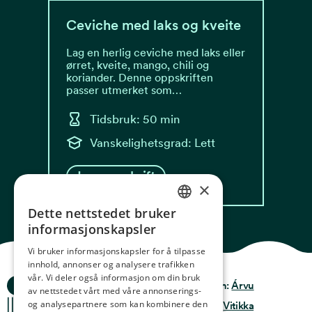
Ceviche med laks og kveite
Lag en herlig ceviche med laks eller
ørret, kveite, mango, chili og
koriander. Denne oppskriften
passer utmerket som…
Tidsbruk: 50 min
Vanskelighetsgrad: Lett
Les oppskrift
×
Dette nettstedet bruker
NORWEGIAN
informasjonskapsler
ENGLISH
Vi bruker informasjonskapsler for å tilpasse
innhold, annonser og analysere trafikken
GERMAN
vår. Vi deler også informasjon om din bruk
Ocean Stories
Privacy & Policy
Design:
Árvu
FRENCH
av nettstedet vårt med våre annonserings-
og analysepartnere som kan kombinere den
Terms & conditions
Kode:
Vitikka