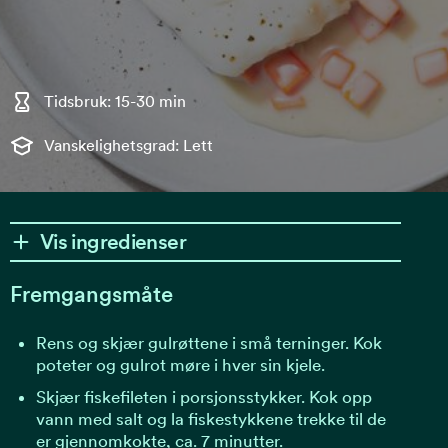
Tidsbruk: 15-30 min
Vanskelighetsgrad: Lett
Vis ingredienser
Fremgangsmåte
Rens og skjær gulrøttene i små terninger. Kok
poteter og gulrot møre i hver sin kjele.
Skjær fiskefileten i porsjonsstykker. Kok opp
vann med salt og la fiskestykkene trekke til de
er gjennomkokte, ca. 7 minutter.