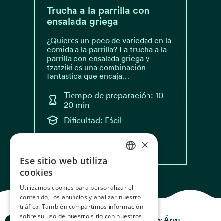
Trucha a la parrilla con
ensalada griega
¿Quieres un poco de variedad en la
comida a la parrilla? La trucha a la
parrilla con ensalada griega y
tzatziki es una combinación
fantástica que encaja…
Tiempo de preparación: 10-
20 min
Dificultad: Fácil
×
Leer receta
Ese sitio web utiliza
NORWEGIAN
cookies
ENGLISH
Utilizamos cookies para personalizar el
contenido, los anuncios y analizar nuestro
GERMAN
tráfico. También compartimos información
FRENCH
sobre su uso de nuestro sitio con nuestros
Historias del Océano
Privacidad y Política
Diseño:
Árvu