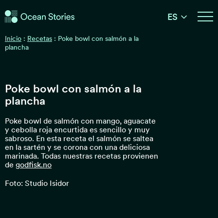
Historias del Océano
ES
Historias del Océano
Inicio
:
Recetas
:
Poke bowl con salmón a la
plancha
Poke bowl con salmón a la
plancha
Poke bowl de salmón con mango, aguacate
y cebolla roja encurtida es sencillo y muy
sabroso. En esta receta el salmón se saltea
en la sartén y se corona con una deliciosa
marinada. Todas nuestras recetas provienen
de
godfisk.no
Foto: Studio Isidor