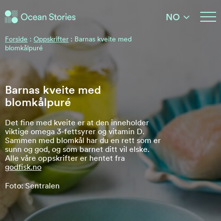
Ocean Stories
NO
Ocean Stories
Forside
:
Oppskrifter
:
Barnas kveite med
blomkålpuré
Barnas kveite med
blomkålpuré
Det fine med kveite er at den inneholder
viktige omega 3-fettsyrer og vitamin D.
Sammen med blomkål har du en rett som er
sunn og god, og som barnet ditt vil elske.
Alle våre oppskrifter er hentet fra
godfisk.no
Foto: Sentralen