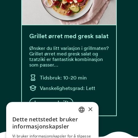
Grillet ørret med gresk salat
Ønsker du litt variasjon i grillmaten?
Grillet ørret med gresk salat og
tzatziki er fantastisk kombinasjon
som passer…
Tidsbruk: 10-20 min
Vanskelighetsgrad: Lett
Les oppskrift
×
Dette nettstedet bruker
NORWEGIAN
informasjonskapsler
ENGLISH
Vi bruker informasjonskapsler for å tilpasse