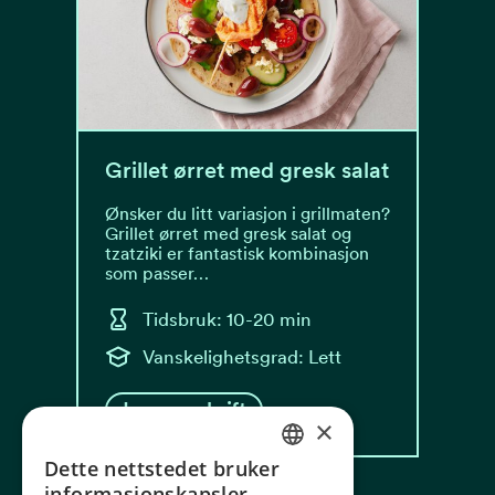
Grillet ørret med gresk salat
Ønsker du litt variasjon i grillmaten?
Grillet ørret med gresk salat og
tzatziki er fantastisk kombinasjon
som passer…
Tidsbruk: 10-20 min
Vanskelighetsgrad: Lett
Les oppskrift
×
Dette nettstedet bruker
NORWEGIAN
informasjonskapsler