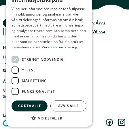
ENGLISH
Vi bruker informasjonskapsler for å tilpasse
innhold, annonser og analysere trafikken
GERMAN
vår. Vi deler også informasjon om din bruk
Ocean Stories
Privacy & Policy
Design:
Árvu
FRENCH
av nettstedet vårt med våre annonserings-
og analysepartnere som kan kombinere den
Terms & conditions
Kode:
Vitikka
SPANISH
med annen informasjon du har gitt dem
eller som de har samlet inn fra din bruk av
FINNISH
tjenestene deres.
Personvernerklæring
Hvor finner du oss
CHINESE (TRADITIONAL)
Holmen 4b, 9750 Honningsvåg, Norge
STRENGT NØDVENDIG
+47 47 99 00 95
post@oceanstories.no
YTELSE
MÅLRETTING
Åpningstider
Vintersesong 1. nov - 30. april: Man - søn 10-16
FUNKSJONALITET
Sommersesong 1. mai - 31. okt: Man - søn 10-18
GODTA ALLE
AVVIS ALLE
En del av
Cermaq
VIS DETALJER