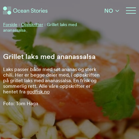
Ocean Stories
NO
Ocean Stories
Forside
:
Oppskrifter
:
Grillet laks med
ananassalsa
Grillet laks med ananassalsa
Laks passer både med søt ananas og sterk
chili. Her er begge deler med, i oppskriften
på grillet laks med ananassalsa. En frisk og
sommerlig rett. Alle våre oppskrifter er
hentet fra
godfisk.no
Foto: Tom Haga