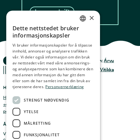
Les oppskrift
×
Dette nettstedet bruker
NORWEGIAN
informasjonskapsler
ENGLISH
Vi bruker informasjonskapsler for å tilpasse
innhold, annonser og analysere trafikken
GERMAN
vår. Vi deler også informasjon om din bruk
Ocean Stories
Privacy & Policy
Design:
Árvu
FRENCH
av nettstedet vårt med våre annonserings-
og analysepartnere som kan kombinere den
Terms & conditions
Kode:
Vitikka
SPANISH
med annen informasjon du har gitt dem
eller som de har samlet inn fra din bruk av
FINNISH
tjenestene deres.
Personvernerklæring
Hvor finner du oss
CHINESE (TRADITIONAL)
Holmen 4b, 9750 Honningsvåg, Norge
STRENGT NØDVENDIG
+47 47 99 00 95
post@oceanstories.no
YTELSE
MÅLRETTING
Åpningstider
Vintersesong 1. nov - 30. april: Man - søn 10-16
FUNKSJONALITET