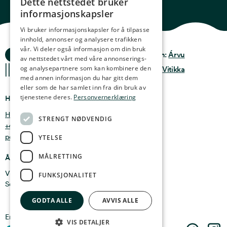
Dette nettstedet bruker
NORWEGIAN
informasjonskapsler
ENGLISH
Vi bruker informasjonskapsler for å tilpasse
innhold, annonser og analysere trafikken
GERMAN
vår. Vi deler også informasjon om din bruk
Ocean Stories
Privacy & Policy
Design:
Árvu
FRENCH
av nettstedet vårt med våre annonserings-
og analysepartnere som kan kombinere den
Terms & conditions
Kode:
Vitikka
SPANISH
med annen informasjon du har gitt dem
eller som de har samlet inn fra din bruk av
FINNISH
tjenestene deres.
Personvernerklæring
Hvor finner du oss
CHINESE (TRADITIONAL)
Holmen 4b, 9750 Honningsvåg, Norge
STRENGT NØDVENDIG
+47 47 99 00 95
post@oceanstories.no
YTELSE
MÅLRETTING
Åpningstider
Vintersesong 1. nov - 30. april: Man - søn 10-16
FUNKSJONALITET
Sommersesong 1. mai - 31. okt: Man - søn 10-18
GODTA ALLE
AVVIS ALLE
En del av
Cermaq
VIS DETALJER