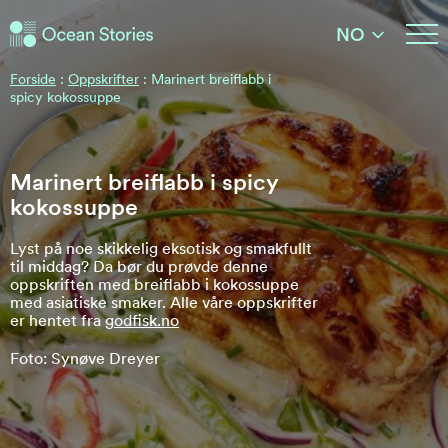
Ocean Stories
NO
Ocean Stories
Forside
:
Oppskrifter
:
Marinert breiflabb i
spicy kokossuppe
Marinert breiflabb i spicy
kokossuppe
Lyst på noe skikkelig eksotisk og smakfullt
til middag? Da bør du prøvde denne
oppskriften med breiflabb i kokossuppe
med asiatiske smaker. Alle våre oppskrifter
er hentet fra
godfisk.no
Foto: Synøve Dreyer