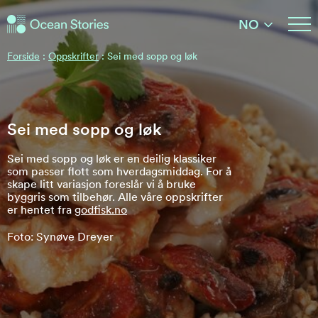
Ocean Stories
NO
Ocean Stories
Forside
:
Oppskrifter
:
Sei med sopp og løk
Sei med sopp og løk
Sei med sopp og løk er en deilig klassiker
som passer flott som hverdagsmiddag. For å
skape litt variasjon foreslår vi å bruke
byggris som tilbehør. Alle våre oppskrifter
er hentet fra
godfisk.no
Foto: Synøve Dreyer