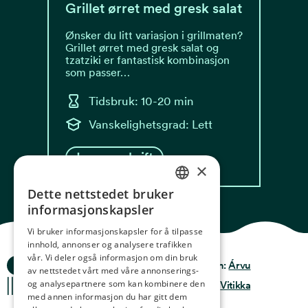
Grillet ørret med gresk salat
Ønsker du litt variasjon i grillmaten?
Grillet ørret med gresk salat og
tzatziki er fantastisk kombinasjon
som passer…
Tidsbruk: 10-20 min
Vanskelighetsgrad: Lett
Les oppskrift
×
Dette nettstedet bruker
NORWEGIAN
informasjonskapsler
ENGLISH
Vi bruker informasjonskapsler for å tilpasse
innhold, annonser og analysere trafikken
GERMAN
vår. Vi deler også informasjon om din bruk
Ocean Stories
Privacy & Policy
Design:
Árvu
FRENCH
av nettstedet vårt med våre annonserings-
og analysepartnere som kan kombinere den
Terms & conditions
Kode:
Vitikka
SPANISH
med annen informasjon du har gitt dem