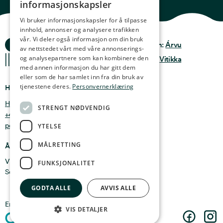
informasjonskapsler
ENGLISH
Vi bruker informasjonskapsler for å tilpasse
innhold, annonser og analysere trafikken
GERMAN
vår. Vi deler også informasjon om din bruk
Ocean Stories
Privacy & Policy
Design:
Árvu
FRENCH
av nettstedet vårt med våre annonserings-
og analysepartnere som kan kombinere den
Terms & conditions
Kode:
Vitikka
SPANISH
med annen informasjon du har gitt dem
eller som de har samlet inn fra din bruk av
FINNISH
tjenestene deres.
Personvernerklæring
Hvor finner du oss
CHINESE (TRADITIONAL)
Holmen 4b, 9750 Honningsvåg, Norge
STRENGT NØDVENDIG
+47 47 99 00 95
post@oceanstories.no
YTELSE
MÅLRETTING
Åpningstider
Vintersesong 1. nov - 30. april: Man - søn 10-16
FUNKSJONALITET
Sommersesong 1. mai - 31. okt: Man - søn 10-18
GODTA ALLE
AVVIS ALLE
En del av
Cermaq
VIS DETALJER