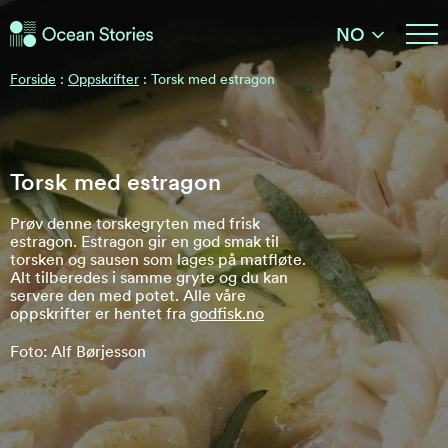
Ocean Stories
NO
Ocean Stories
Forside
:
Oppskrifter
:
Torsk med estragon
Torsk med estragon
Prøv denne torskegryten med frisk
estragon. Estragon gir en god smak til
torsken og sausen som lages på matfløte.
Alt tilberedes i samme gryte og du kan
servere den med potet. Alle våre
oppskrifter er hentet fra
godfisk.no
Foto: Alf Børjesson