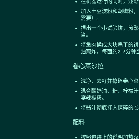
在机器运行的同时，逐渐
加入土豆淀粉和胡椒粉，
需要）。
捏出一个小试验饼，煎熟
当。
将鱼肉揉成大块扁平的饼
油煎炸，每面约2-3分钟
卷心菜沙拉
洗净、去籽并擦碎卷心菜
混合酸奶油、糖、柠檬汁
宴辣椒粉。
将酱汁彻底拌入擦碎的卷
配料
按照包装上的说明加热汉