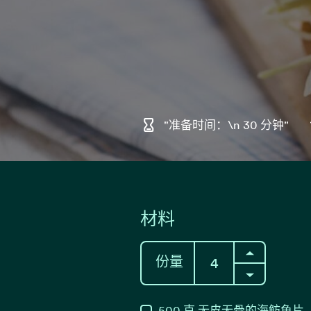
"准备时间：\n 30 分钟"
材料
份量
500
克
无皮无骨的海鲂鱼片