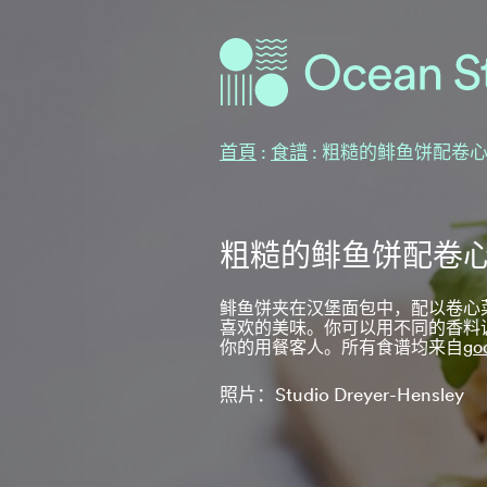
海洋故事
海洋故事
首頁
:
食譜
:
粗糙的鲱鱼饼配卷
粗糙的鲱鱼饼配卷
鲱鱼饼夹在汉堡面包中，配以卷心
喜欢的美味。你可以用不同的香料
你的用餐客人。所有食谱均来自
go
照片：Studio Dreyer-Hensley