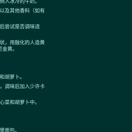
倒入冰冷的牛奶。
以及其他香料（如有
后尝试是否调味适
状，用融化的人造黄
至金黄。
和胡萝卜。
，调味后加入少许卡
心菜和胡萝卜中。
堡面包。