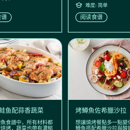
难度: 简单
食谱
阅读食谱
鲑鱼配蒜香蔬菜
烤鱒魚佐希臘沙拉
鱒魚食譜中，所有材料都
想讓燒烤餐點多一點變
裡烘烤，蔬菜也帶有濃郁
鱒魚搭配希臘沙拉與酸