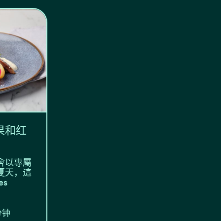
果和红
會以專屬
夏天，這
es
分钟