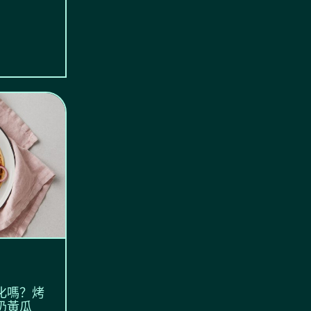
化嗎？烤
奶黃瓜