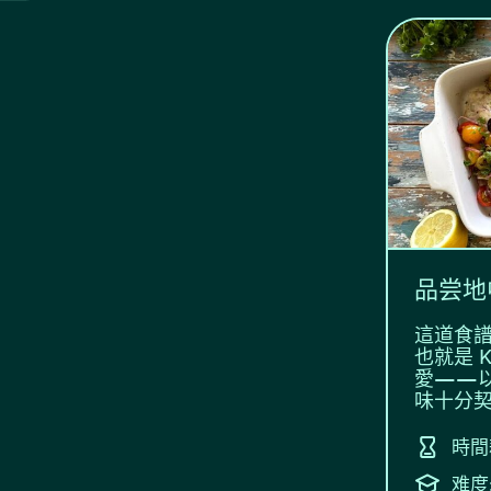
品尝地
這道食譜是 
也就是 Kr
愛——
味十分契
時間
难度