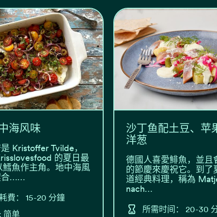
中海风味
沙丁鱼配土豆、苹
洋葱
Kristoffer Tvilde，
isslovesfood 的夏日最
德國人喜愛鯡魚，並且
以鱈魚作主角。地中海風
的節慶來慶祝它。到了
合……
道經典料理，稱為 Matj
nach…
耗費： 15-20 分鐘
所需时间： 20-30 
: 简单