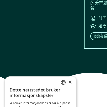
的大蒜
餐
时间
难度
阅读
×
Dette nettstedet bruker
NORWEGIAN
informasjonskapsler
ENGLISH
Vi bruker informasjonskapsler for å tilpasse