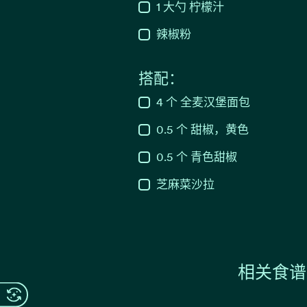
1
大勺
柠檬汁
辣椒粉
搭配：
4
个
全麦汉堡面包
0.5
个
甜椒，黄色
0.5
个
青色甜椒
芝麻菜沙拉
相关食谱