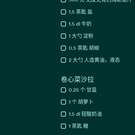
1.5
茶匙
盐
1.5
dl
牛奶
1
大勺
淀粉
0.5
茶匙
胡椒
2
大勺
人造黄油，液态
卷心菜沙拉
0.25
个
甘蓝
1
个
胡萝卜
1.5
dl
轻酸奶油
1
茶匙
糖