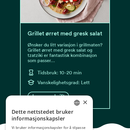
Grillet ørret med gresk salat
Ønsker du litt variasjon i grillmaten?
Grillet ørret med gresk salat og
tzatziki er fantastisk kombinasjon
som passer…
Tidsbruk: 10-20 min
Vanskelighetsgrad: Lett
Les oppskrift
×
Dette nettstedet bruker
NORWEGIAN
informasjonskapsler
ENGLISH
Vi bruker informasjonskapsler for å tilpasse