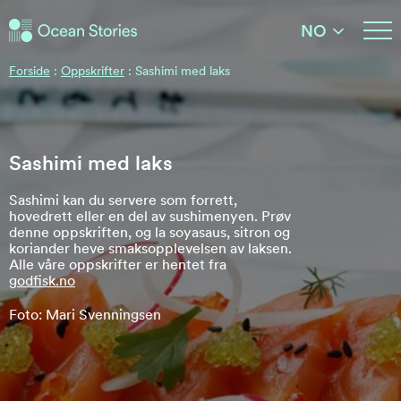
Ocean Stories
NO
Ocean Stories
Forside
:
Oppskrifter
:
Sashimi med laks
Sashimi med laks
Sashimi kan du servere som forrett,
hovedrett eller en del av sushimenyen. Prøv
denne oppskriften, og la soyasaus, sitron og
koriander heve smaksopplevelsen av laksen.
Alle våre oppskrifter er hentet fra
godfisk.no
Foto: Mari Svenningsen